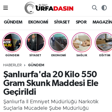
GÜNDEM
Künye
Nöbetçi Eczaneler
GÜNDEM
EKONOMİ
SİYASET
SPOR
MAGAZİ
EKONOMİ
Gizlilik ve Güvenlik Politikası
Hava Durumu
SİYASET
İletişim
Namaz Vakitleri
GÜNDEM
SİYASET
EKONOMİ
SAĞLIK
EĞITIM
SPOR
Trafik Durumu
HABERLER
GÜNDEM
MAGAZİN
Süper Lig Puan Durumu ve Fikstür
Şanlıurfa'da 20 Kilo 550
Gram Skunk Maddesi Ele
SAĞLIK
Tüm Manşetler
Geçirildi
TEKNOLOJİ
Son Dakika Haberleri
Şanlıurfa İl Emniyet Müdürlüğü Narkotik
Suçlarla Mücadele Şube Müdürlüğü
OTOMOBİL
Haber Arşivi