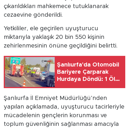
çıkarıldıkları mahkemece tutuklanarak
cezaevine gönderildi.
Yetkililer, ele geçirilen uyuşturucu
miktarıyla yaklaşık 20 bin 550 kişinin
zehirlenmesinin önüne geçildiğini belirtti.
Şanlıurfa'da Otomobil
Bariyere Çarparak
Hurdaya Döndü: 1 Ölü,
1 Yaralı
Şanlıurfa İl Emniyet Müdürlüğü’nden
yapılan açıklamada, uyuşturucu tacirleriyle
mücadelenin gençlerin korunması ve
toplum güvenliğinin sağlanması amacıyla