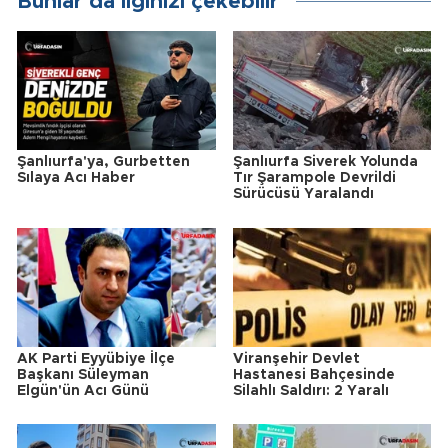
Bunlar da ilginizi çekebilir
Şanlıurfa'ya, Gurbetten
Şanlıurfa Siverek Yolunda
Sılaya Acı Haber
Tır Şarampole Devrildi
Sürücüsü Yaralandı
AK Parti Eyyübiye İlçe
Viranşehir Devlet
Başkanı Süleyman
Hastanesi Bahçesinde
Elgün'ün Acı Günü
Silahlı Saldırı: 2 Yaralı