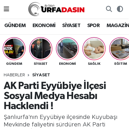
GÜNDEM
Künye
Nöbetçi Eczaneler
GÜNDEM
EKONOMİ
SİYASET
SPOR
MAGAZİ
EKONOMİ
Gizlilik ve Güvenlik Politikası
Hava Durumu
SİYASET
İletişim
Namaz Vakitleri
GÜNDEM
SİYASET
EKONOMİ
SAĞLIK
EĞITIM
SPOR
Trafik Durumu
HABERLER
SİYASET
MAGAZİN
Süper Lig Puan Durumu ve Fikstür
AK Parti Eyyübiye İlçesi
Sosyal Medya Hesabı
SAĞLIK
Tüm Manşetler
Hacklendi !
TEKNOLOJİ
Son Dakika Haberleri
Şanlıurfa'nın Eyyübiye ilçesinde Kuyubaşı
Mevkinde faliyetini sürdüren AK Parti
OTOMOBİL
Haber Arşivi