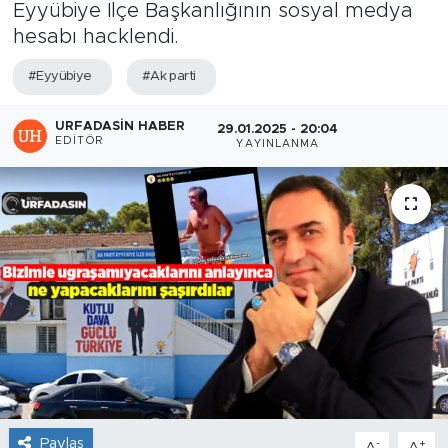
Eyyübiye İlçe Başkanlığının sosyal medya
hesabı hacklendi.
#Eyyübiye
#Ak parti
URFADASIN HABER
29.01.2025 - 20:04
EDITÖR
YAYINLANMA
Paylaş
-
+
A
A