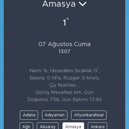
Amasya
°
1
07 Ağustos Cuma
13:07
°
Nem: %, Hissedilen Sıcaklık: 0
,
Basınç: 0 hPa, Rüzgar: 0 km/s,
Çiy Noktası: ,
Görüş Mesafesi: km, Gün
Doğumu: 7:56, Gün Batımı: 17:40
Adana
Adıyaman
Afyonkarahisar
Ağrı
Aksaray
Amasya
Ankara