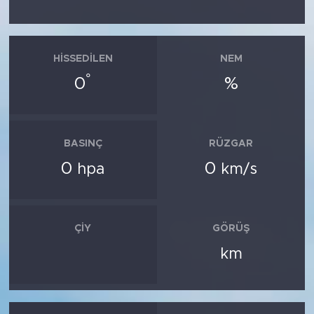
HISSEDILEN
NEM
°
0
%
BASINÇ
RÜZGAR
0
0
hpa
km/s
ÇIY
GÖRÜŞ
km