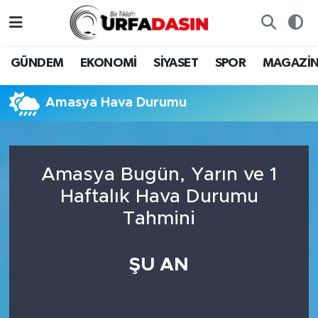
GÜNDEM
Künye
Nöbetçi Eczaneler
GÜNDEM
EKONOMİ
SİYASET
SPOR
MAGAZİ
EKONOMİ
Gizlilik ve Güvenlik Politikası
Hava Durumu
Amasya Hava Durumu
SİYASET
İletişim
Namaz Vakitleri
SPOR
Trafik Durumu
Amasya Bugün, Yarın ve 1
Haftalık Hava Durumu
MAGAZİN
Süper Lig Puan Durumu ve Fikstür
Tahmini
SAĞLIK
Tüm Manşetler
ŞU AN
TEKNOLOJİ
Son Dakika Haberleri
OTOMOBİL
Haber Arşivi