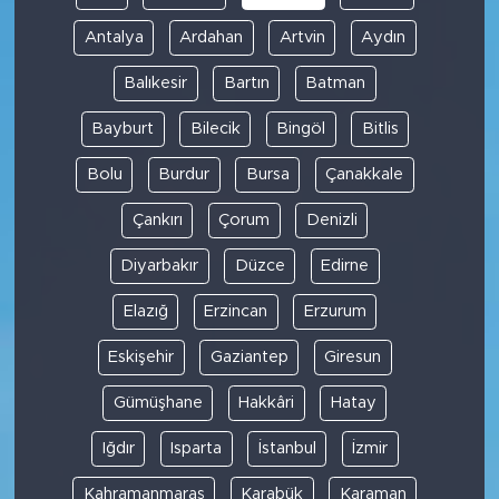
Antalya
Ardahan
Artvin
Aydın
Balıkesir
Bartın
Batman
Bayburt
Bilecik
Bingöl
Bitlis
Bolu
Burdur
Bursa
Çanakkale
Çankırı
Çorum
Denizli
Diyarbakır
Düzce
Edirne
Elazığ
Erzincan
Erzurum
Eskişehir
Gaziantep
Giresun
Gümüşhane
Hakkâri
Hatay
Iğdır
Isparta
İstanbul
İzmir
Kahramanmaraş
Karabük
Karaman