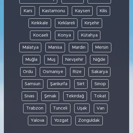
Kars
Kastamonu
Kayseri
Kilis
Kırıkkale
Kırklareli
Kırşehir
Kocaeli
Konya
Kütahya
Malatya
Manisa
Mardin
Mersin
Muğla
Muş
Nevşehir
Niğde
Ordu
Osmaniye
Rize
Sakarya
Samsun
Şanlıurfa
Siirt
Sinop
Sivas
Şırnak
Tekirdağ
Tokat
Trabzon
Tunceli
Uşak
Van
Yalova
Yozgat
Zonguldak