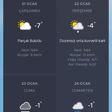
21 OCAK
22 OCAK
ÇARŞAMBA
PERŞEMBE
°
°
-7
-4
Parçalı Bulutlu
Düzensiz orta kuvvetli karlı
Nem: %84
Nem: %84
Rüzgar: 8 km/h
Rüzgar: 12 km/h
Yağış Olasılığı: %71
Kar Olasılığı: %20
23 OCAK
24 OCAK
CUMA
CUMARTESI
°
°
-1
-1