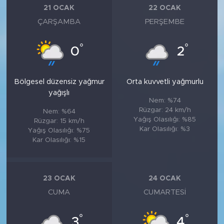
21 OCAK
22 OCAK
ÇARŞAMBA
PERŞEMBE
°
°
0
2
Bölgesel düzensiz yağmur
Orta kuvvetli yağmurlu
yağışlı
Nem: %74
Rüzgar: 24 km/h
Nem: %64
Yağış Olasılığı: %85
Rüzgar: 15 km/h
Kar Olasılığı: %3
Yağış Olasılığı: %75
Kar Olasılığı: %15
23 OCAK
24 OCAK
CUMA
CUMARTESI
°
°
3
4