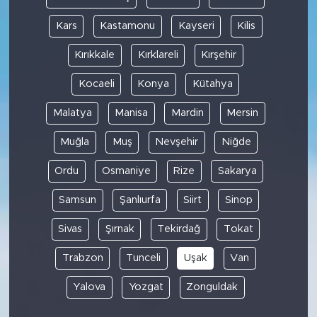
Kars
Kastamonu
Kayseri
Kilis
Kırıkkale
Kırklareli
Kırşehir
Kocaeli
Konya
Kütahya
Malatya
Manisa
Mardin
Mersin
Muğla
Muş
Nevşehir
Niğde
Ordu
Osmaniye
Rize
Sakarya
Samsun
Şanlıurfa
Siirt
Sinop
Sivas
Şırnak
Tekirdağ
Tokat
Trabzon
Tunceli
Uşak
Van
Yalova
Yozgat
Zonguldak