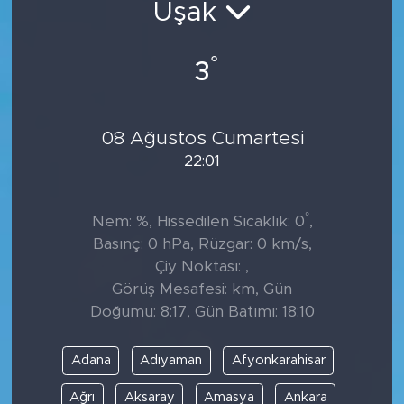
Uşak
°
3
08 Ağustos Cumartesi
22:01
°
Nem: %, Hissedilen Sıcaklık: 0
,
Basınç: 0 hPa, Rüzgar: 0 km/s,
Çiy Noktası: ,
Görüş Mesafesi: km, Gün
Doğumu: 8:17, Gün Batımı: 18:10
Adana
Adıyaman
Afyonkarahisar
Ağrı
Aksaray
Amasya
Ankara