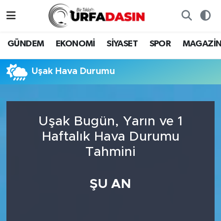
GÜNDEM
Künye
Nöbetçi Eczaneler
GÜNDEM
EKONOMİ
SİYASET
SPOR
MAGAZİ
EKONOMİ
Gizlilik ve Güvenlik Politikası
Hava Durumu
Uşak Hava Durumu
SİYASET
İletişim
Namaz Vakitleri
SPOR
Trafik Durumu
Uşak Bugün, Yarın ve 1
Haftalık Hava Durumu
MAGAZİN
Süper Lig Puan Durumu ve Fikstür
Tahmini
SAĞLIK
Tüm Manşetler
ŞU AN
TEKNOLOJİ
Son Dakika Haberleri
OTOMOBİL
Haber Arşivi