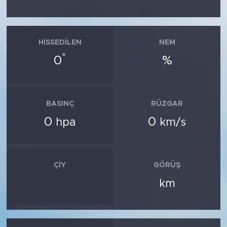
HISSEDILEN
NEM
°
0
%
BASINÇ
RÜZGAR
0
0
hpa
km/s
ÇIY
GÖRÜŞ
km