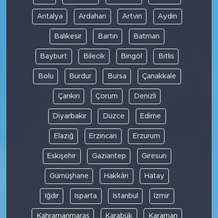
Antalya
Ardahan
Artvin
Aydın
Balıkesir
Bartın
Batman
Bayburt
Bilecik
Bingöl
Bitlis
Bolu
Burdur
Bursa
Çanakkale
Çankırı
Çorum
Denizli
Diyarbakır
Düzce
Edirne
Elazığ
Erzincan
Erzurum
Eskişehir
Gaziantep
Giresun
Gümüşhane
Hakkâri
Hatay
Iğdır
Isparta
İstanbul
İzmir
Kahramanmaraş
Karabük
Karaman