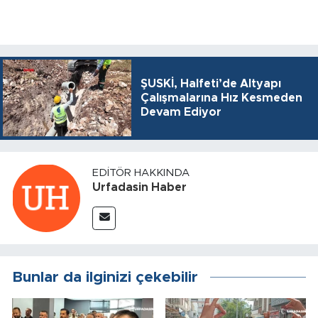
ŞUSKİ, Halfeti’de Altyapı
Çalışmalarına Hız Kesmeden
Devam Ediyor
EDITÖR HAKKINDA
Urfadasin Haber
Bunlar da ilginizi çekebilir