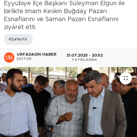
Eyyübiye İlçe Başkanı Süleyman Elgün ile
birlikte İmam Keskin Buğday Pazarı
Esnaflarını ve Saman Pazarı Esnaflarını
ziyaret etti.
#Şanlıurfa
URFADASIN HABER
21.07.2025 - 20:52
EDITÖR
YAYINLANMA