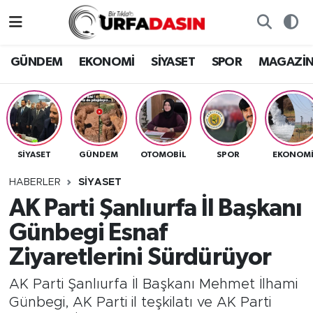
GÜNDEM
Künye
Nöbetçi Eczaneler
GÜNDEM
EKONOMİ
SİYASET
SPOR
MAGAZİ
EKONOMİ
Gizlilik ve Güvenlik Politikası
Hava Durumu
SİYASET
İletişim
Namaz Vakitleri
SİYASET
GÜNDEM
OTOMOBİL
SPOR
EKONOM
SPOR
Trafik Durumu
HABERLER
SİYASET
MAGAZİN
Süper Lig Puan Durumu ve Fikstür
AK Parti Şanlıurfa İl Başkanı
Günbegi Esnaf
SAĞLIK
Tüm Manşetler
Ziyaretlerini Sürdürüyor
TEKNOLOJİ
Son Dakika Haberleri
AK Parti Şanlıurfa İl Başkanı Mehmet İlhami
Günbegi, AK Parti il teşkilatı ve AK Parti
OTOMOBİL
Haber Arşivi