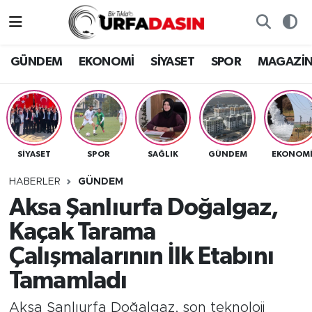
GÜNDEM
Künye
Nöbetçi Eczaneler
GÜNDEM
EKONOMİ
SİYASET
SPOR
MAGAZİ
EKONOMİ
Gizlilik ve Güvenlik Politikası
Hava Durumu
SİYASET
İletişim
Namaz Vakitleri
SİYASET
SPOR
SAĞLIK
GÜNDEM
EKONOM
SPOR
Trafik Durumu
HABERLER
GÜNDEM
MAGAZİN
Süper Lig Puan Durumu ve Fikstür
Aksa Şanlıurfa Doğalgaz,
Kaçak Tarama
SAĞLIK
Tüm Manşetler
Çalışmalarının İlk Etabını
TEKNOLOJİ
Son Dakika Haberleri
Tamamladı
OTOMOBİL
Haber Arşivi
Aksa Şanlıurfa Doğalgaz, son teknoloji