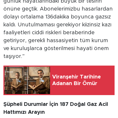
günlük hayatlarındaki büyük bir tesirin
önüne geçtik. Abonelerimizbu hasarlardan
dolayı ortalama 136dakika boyunca gazsız
kaldı. Unutulmaması gerekiyor kiizinsiz kazı
faaliyetleri ciddi riskleri beraberinde
getiriyor, gerekli hassasiyetin tüm kurum
ve kuruluşlarca gösterilmesi hayati önem
taşıyor.”
Viranşehir Tarihine
Adanan Bir Ömür
Şüpheli Durumlar İçin 187 Doğal Gaz Acil
Hattımızı Arayın