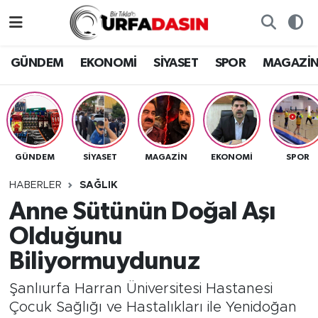
GÜNDEM
Künye
Nöbetçi Eczaneler
GÜNDEM
EKONOMİ
SİYASET
SPOR
MAGAZİ
EKONOMİ
Gizlilik ve Güvenlik Politikası
Hava Durumu
SİYASET
İletişim
Namaz Vakitleri
GÜNDEM
SİYASET
MAGAZİN
EKONOMİ
SPOR
SPOR
Trafik Durumu
HABERLER
SAĞLIK
MAGAZİN
Süper Lig Puan Durumu ve Fikstür
Anne Sütünün Doğal Aşı
Olduğunu
SAĞLIK
Tüm Manşetler
Biliyormuydunuz
TEKNOLOJİ
Son Dakika Haberleri
Şanlıurfa Harran Üniversitesi Hastanesi
Çocuk Sağlığı ve Hastalıkları ile Yenidoğan
OTOMOBİL
Haber Arşivi