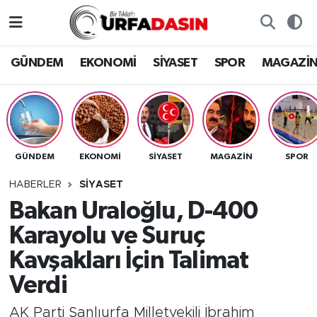
GÜNDEM
Künye
Nöbetçi Eczaneler
GÜNDEM
EKONOMİ
SİYASET
SPOR
MAGAZİ
EKONOMİ
Gizlilik ve Güvenlik Politikası
Hava Durumu
SİYASET
İletişim
Namaz Vakitleri
GÜNDEM
EKONOMİ
SİYASET
MAGAZİN
SPOR
SPOR
Trafik Durumu
HABERLER
SİYASET
MAGAZİN
Süper Lig Puan Durumu ve Fikstür
Bakan Uraloğlu, D-400
Karayolu ve Suruç
SAĞLIK
Tüm Manşetler
Kavşakları İçin Talimat
TEKNOLOJİ
Son Dakika Haberleri
Verdi
OTOMOBİL
Haber Arşivi
AK Parti Şanlıurfa Milletvekili İbrahim