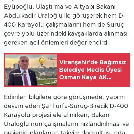
Eyüpoğlu, Ulaştırma ve Altyapı Bakanı
Abdulkadir Uraloğlu ile görüşerek hem D-
400 Karayolu çalışmalarını hem de Suruç
çevre yolu üzerindeki kavşaklarda alınması
gereken acil önlemleri değerlendirdi.
Viranşehir'de Bağımsız
Belediye Meclis Üyesi
Osman Kaya AK
Parti'ye Geçecek
Denildi
Edinilen bilgilere göre görüşmede, yapımı
devam eden Şanlıurfa-Suruç-Birecik D-400
Karayolu projesi ele alınırken, Bakan
Uraloğlu’nun çalışmaların hızlandırılması ve
projenin planlanan takvim doğrultusunda