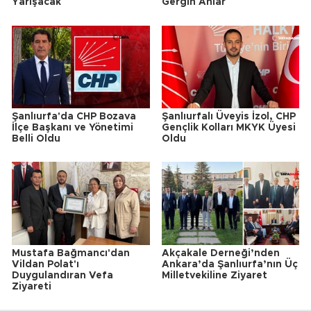
Yarışacak
Gergin Anlar
Şanlıurfa'da CHP Bozava
Şanlıurfalı Üveyis İzol, CHP
İlçe Başkanı ve Yönetimi
Gençlik Kolları MKYK Üyesi
Belli Oldu
Oldu
Mustafa Bağmancı'dan
Akçakale Derneği’nden
Vildan Polat'ı
Ankara’da Şanlıurfa’nın Üç
Duygulandıran Vefa
Milletvekiline Ziyaret
Ziyareti