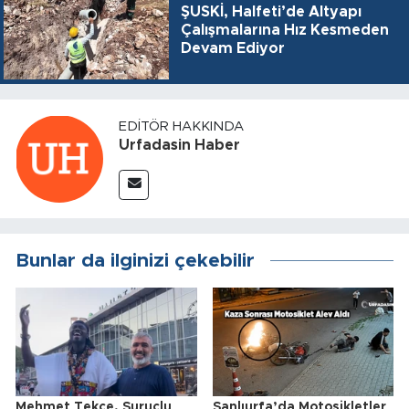
ŞUSKİ, Halfeti’de Altyapı
Çalışmalarına Hız Kesmeden
Devam Ediyor
EDITÖR HAKKINDA
Urfadasin Haber
Bunlar da ilginizi çekebilir
Mehmet Tekçe, Suruçlu
Şanlıurfa’da Motosikletler