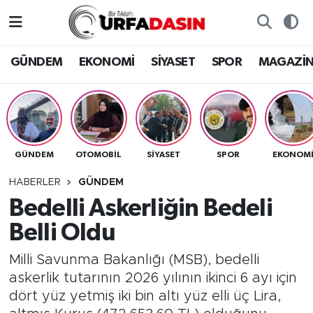
GÜNDEM
Künye
Nöbetçi Eczaneler
GÜNDEM
EKONOMİ
SİYASET
SPOR
MAGAZİ
EKONOMİ
Gizlilik ve Güvenlik Politikası
Hava Durumu
SİYASET
İletişim
Namaz Vakitleri
GÜNDEM
OTOMOBİL
SİYASET
SPOR
EKONOM
SPOR
Trafik Durumu
HABERLER
GÜNDEM
MAGAZİN
Süper Lig Puan Durumu ve Fikstür
Bedelli Askerliğin Bedeli
Belli Oldu
SAĞLIK
Tüm Manşetler
Milli Savunma Bakanlığı (MSB), bedelli
TEKNOLOJİ
Son Dakika Haberleri
askerlik tutarının 2026 yılının ikinci 6 ayı için
dört yüz yetmiş iki bin altı yüz elli üç Lira,
OTOMOBİL
Haber Arşivi