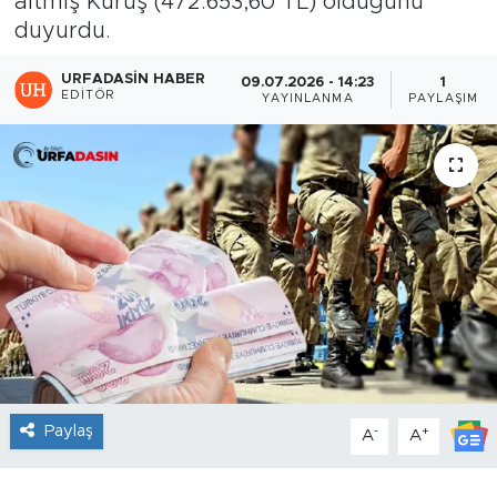
altmış Kuruş (472.653,60 TL) olduğunu
duyurdu.
URFADASIN HABER
09.07.2026 - 14:23
1
EDITÖR
YAYINLANMA
PAYLAŞIM
Paylaş
-
+
A
A