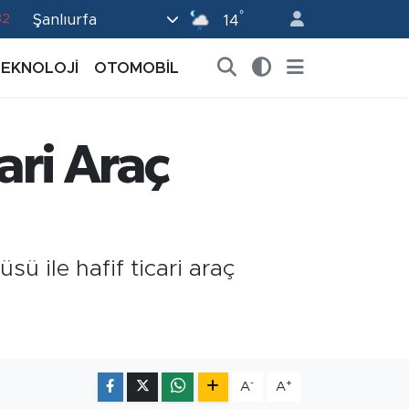
°
Şanlıurfa
82
14
02
TEKNOLOJİ
OTOMOBİL
19
18
ari Araç
19
0
sü ile hafif ticari araç
-
+
A
A