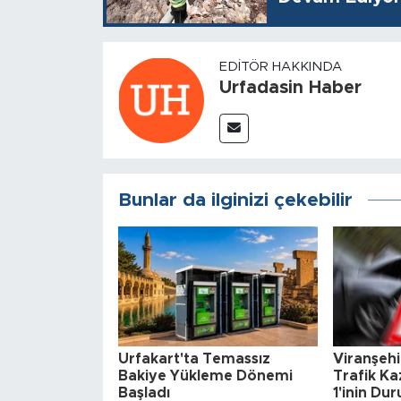
EDITÖR HAKKINDA
Urfadasin Haber
Bunlar da ilginizi çekebilir
Urfakart'ta Temassız
Viranşehi
Bakiye Yükleme Dönemi
Trafik Kaz
Başladı
1'inin Du