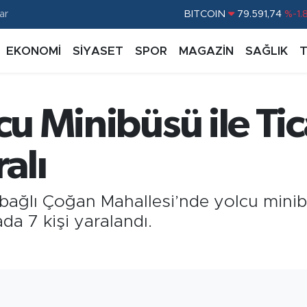
ar
BITCOIN
79.591,74
%-1.
DOLAR
45,43620
%0.
EKONOMİ
SİYASET
SPOR
MAGAZİN
SAĞLIK
EURO
53,38690
%0.
STERLİN
61,60380
%0.
cu Minibüsü ile Tic
G.ALTIN
6862,09000
%0.
BİST100
14.598,00
%
ralı
e bağlı Çoğan Mahallesi’nde yolcu minibü
da 7 kişi yaralandı.