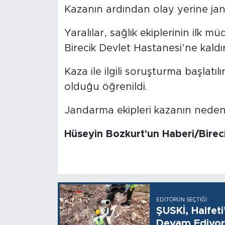
Kazanın ardından olay yerine jand
Yaralılar, sağlık ekiplerinin ilk
Birecik Devlet Hastanesi’ne kaldırı
Kaza ile ilgili soruşturma başlatılı
olduğu öğrenildi.
Jandarma ekipleri kazanın nedenin
Hüseyin Bozkurt'un Haberi/Birec
EDITÖRÜN SEÇTIĞI
ŞUSKİ, Halfet
Devam Ediyor