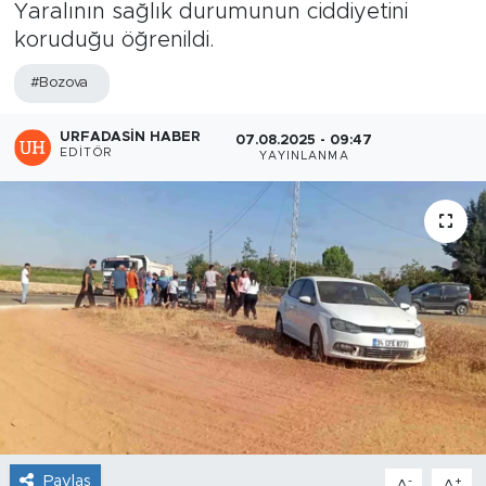
Yaralının sağlık durumunun ciddiyetini
koruduğu öğrenildi.
#Bozova
URFADASIN HABER
07.08.2025 - 09:47
EDITÖR
YAYINLANMA
Paylaş
-
+
A
A