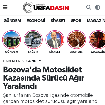
GÜNDEM
Künye
Nöbetçi Eczaneler
GÜNDEM
EKONOMİ
SİYASET
SPOR
MAGAZİ
EKONOMİ
Gizlilik ve Güvenlik Politikası
Hava Durumu
SİYASET
İletişim
Namaz Vakitleri
GÜNDEM
SAĞLIK
SİYASET
EKONOMİ
MAGAZİ
SPOR
Trafik Durumu
HABERLER
GÜNDEM
MAGAZİN
Süper Lig Puan Durumu ve Fikstür
Bozova'da Motosiklet
Kazasında Sürücü Ağır
SAĞLIK
Tüm Manşetler
Yaralandı
TEKNOLOJİ
Son Dakika Haberleri
Şanlıurfa'nın Bozova ilçesinde otomobile
çarpan motosiklet sürücüsü ağır yaralandı.
OTOMOBİL
Haber Arşivi