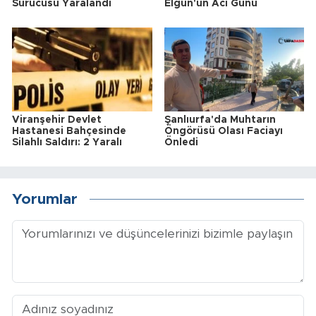
Sürücüsü Yaralandı
Elgün'ün Acı Günü
Viranşehir Devlet
Şanlıurfa'da Muhtarın
Hastanesi Bahçesinde
Öngörüsü Olası Faciayı
Silahlı Saldırı: 2 Yaralı
Önledi
Yorumlar