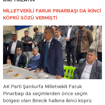
linki TIKLAYIN
MİLLETVEKİLİ FARUK PINARBAŞI DA İKİNCİ
KÖPRÜ SÖZÜ VERMİŞTİ
AK Parti Şanlıurfa Milletvekili Faruk
Pınarbaşı da seçimlerden önce seçim
bölgesi olan Birecik halkına ikinci köprü