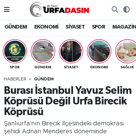
GÜNDEM
Künye
Nöbetçi Eczaneler
GÜNDEM
EKONOMİ
SİYASET
SPOR
MAGAZİ
EKONOMİ
Gizlilik ve Güvenlik Politikası
Hava Durumu
SİYASET
İletişim
Namaz Vakitleri
SPOR
GÜNDEM
SİYASET
EKONOMİ
SAĞLIK
SPOR
Trafik Durumu
HABERLER
GÜNDEM
MAGAZİN
Süper Lig Puan Durumu ve Fikstür
Burası İstanbul Yavuz Selim
Köprüsü Değil Urfa Birecik
SAĞLIK
Tüm Manşetler
Köprüsü
TEKNOLOJİ
Son Dakika Haberleri
Şanlıurfa'nın Birecik İlçesindeki demokrasi
şehidi Adnan Menderes döneminde
OTOMOBİL
Haber Arşivi