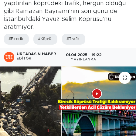
yaptırılan köprüdeki trafik, hergün olduğu
gibi Ramazan Bayramı'nın son günü de
İstanbul'daki Yavuz Selim Köprüsü'nü
aratmıyor.
#Birecik
#Köprü
#Trafik
URFADASIN HABER
01.04.2025 - 19:22
EDITÖR
YAYINLANMA