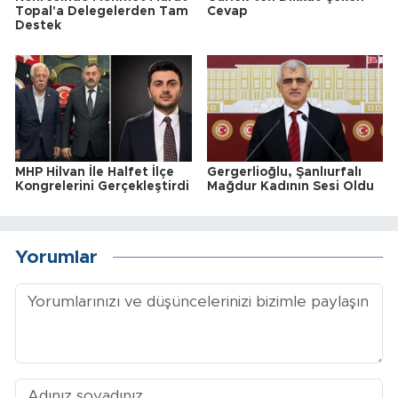
Topal'a Delegelerden Tam
Cevap
Destek
MHP Hilvan İle Halfet İlçe
Gergerlioğlu, Şanlıurfalı
Kongrelerini Gerçekleştirdi
Mağdur Kadının Sesi Oldu
Yorumlar