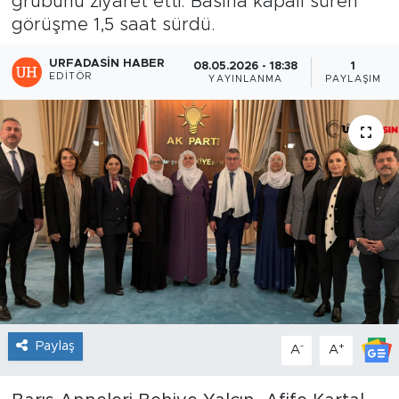
grubunu ziyaret etti. Basına kapalı süren
görüşme 1,5 saat sürdü.
URFADASIN HABER
08.05.2026 - 18:38
1
EDITÖR
YAYINLANMA
PAYLAŞIM
Paylaş
-
+
A
A