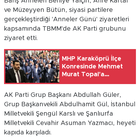
Barış Anneleri Behiye Yalçın, Afife Kartal
ve Müzeyyen Bütün, siyasi partilere
gerçekleştirdiği 'Anneler Günü' ziyaretleri
kapsamında TBMM'de AK Parti grubunu
ziyaret etti.
MHP Karaköprü İlçe
Konresinde Mehmet
Murat Topal'a
Delegelerden Tam
Destek
AK Parti Grup Başkanı Abdullah Güler,
Grup Başkanvekili Abdulhamit Gül, İstanbul
Milletvekili Şengül Karslı ve Şanlıurfa
Milletvekili Cevahir Asuman Yazmacı, heyeti
kapıda karşıladı.