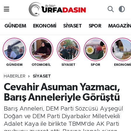
GÜNDEM
Künye
Nöbetçi Eczaneler
GÜNDEM
EKONOMİ
SİYASET
SPOR
MAGAZİ
EKONOMİ
Gizlilik ve Güvenlik Politikası
Hava Durumu
SİYASET
İletişim
Namaz Vakitleri
GÜNDEM
OTOMOBİL
SİYASET
SPOR
EKONOM
SPOR
Trafik Durumu
HABERLER
SİYASET
MAGAZİN
Süper Lig Puan Durumu ve Fikstür
Cevahir Asuman Yazmacı,
Barış Anneleriyle Görüştü
SAĞLIK
Tüm Manşetler
Barış Anneleri, DEM Parti Sözcüsü Ayşegül
TEKNOLOJİ
Son Dakika Haberleri
Doğan ve DEM Parti Diyarbakır Milletvekili
Adalet Kaya ile birlikte TBMM'de AK Parti
OTOMOBİL
Haber Arşivi