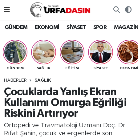
GÜNDEM
Künye
Nöbetçi Eczaneler
GÜNDEM
EKONOMİ
SİYASET
SPOR
MAGAZİ
EKONOMİ
Gizlilik ve Güvenlik Politikası
Hava Durumu
SİYASET
İletişim
Namaz Vakitleri
GÜNDEM
SAĞLIK
EĞITIM
SİYASET
EKONOM
SPOR
Trafik Durumu
HABERLER
SAĞLIK
MAGAZİN
Süper Lig Puan Durumu ve Fikstür
Çocuklarda Yanlış Ekran
Kullanımı Omurga Eğriliği
SAĞLIK
Tüm Manşetler
Riskini Artırıyor
TEKNOLOJİ
Son Dakika Haberleri
Ortopedi ve Travmatoloji Uzmanı Doç. Dr.
Rıfat Şahin, çocuk ve ergenlerde son
OTOMOBİL
Haber Arşivi