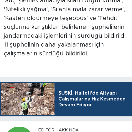
'Suç işlemek amacıyla silahlı örgüt kurma',
‘Nitelikli yağma', 'Silahla mala zarar verme',
'Kasten öldürmeye teşebbüs' ve 'Tehdit'
suçlarına karıştıkları belirlenen şüphelilerin
jandarmadaki işlemlerinin sürdüğü bildirildi.
11 şüphelinin daha yakalanması için
çalışmaların sürdüğü bildirildi.
ŞUSKİ, Halfeti’de Altyapı
Çalışmalarına Hız Kesmeden
Devam Ediyor
EDITÖR HAKKINDA