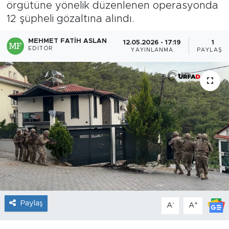
örgütüne yönelik düzenlenen operasyonda
12 şüpheli gözaltına alındı.
MEHMET FATIH ASLAN
12.05.2026 - 17:19
1
EDITÖR
YAYINLANMA
PAYLAŞIM
Paylaş
-
+
A
A