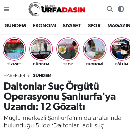
GÜNDEM
Künye
Nöbetçi Eczaneler
GÜNDEM
EKONOMİ
SİYASET
SPOR
MAGAZİ
EKONOMİ
Gizlilik ve Güvenlik Politikası
Hava Durumu
SİYASET
İletişim
Namaz Vakitleri
SİYASET
GÜNDEM
SPOR
EKONOMİ
EĞITIM
SPOR
Trafik Durumu
HABERLER
GÜNDEM
MAGAZİN
Süper Lig Puan Durumu ve Fikstür
Daltonlar Suç Örgütü
Operasyonu Şanlıurfa'ya
SAĞLIK
Tüm Manşetler
Uzandı: 12 Gözaltı
TEKNOLOJİ
Son Dakika Haberleri
Muğla merkezli Şanlıurfa'nın da aralarında
bulunduğu 5 ilde ‘Daltonlar’ adlı suç
OTOMOBİL
Haber Arşivi