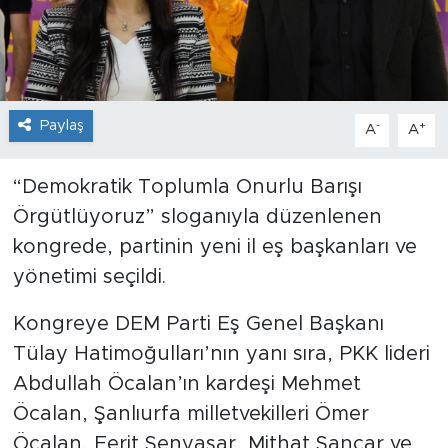
Paylaş
-
+
A
A
“Demokratik Toplumla Onurlu Barışı
Örgütlüyoruz” sloganıyla düzenlenen
kongrede, partinin yeni il eş başkanları ve
yönetimi seçildi.
Kongreye DEM Parti Eş Genel Başkanı
Tülay Hatimoğulları’nın yanı sıra, PKK lideri
Abdullah Öcalan’ın kardeşi Mehmet
Öcalan, Şanlıurfa milletvekilleri Ömer
Öcalan, Ferit Şenyaşar, Mithat Sancar ve