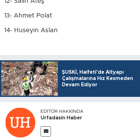
12- Salih Ateş
13- Ahmet Polat
14- Hüseyin Aslan
ŞUSKİ, Halfeti’de Altyapı
Çalışmalarına Hız Kesmeden
Devam Ediyor
EDITÖR HAKKINDA
Urfadasin Haber