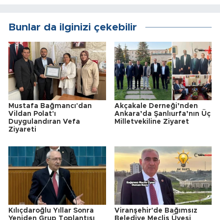
Bunlar da ilginizi çekebilir
Mustafa Bağmancı'dan
Akçakale Derneği’nden
Vildan Polat'ı
Ankara’da Şanlıurfa’nın Üç
Duygulandıran Vefa
Milletvekiline Ziyaret
Ziyareti
Kılıçdaroğlu Yıllar Sonra
Viranşehir'de Bağımsız
Yeniden Grup Toplantısı
Belediye Meclis Üyesi