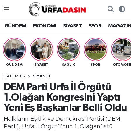
GÜNDEM
Künye
Nöbetçi Eczaneler
GÜNDEM
EKONOMİ
SİYASET
SPOR
MAGAZİ
EKONOMİ
Gizlilik ve Güvenlik Politikası
Hava Durumu
SİYASET
İletişim
Namaz Vakitleri
GÜNDEM
SİYASET
SAĞLIK
SPOR
OTOMOBİ
SPOR
Trafik Durumu
HABERLER
SİYASET
MAGAZİN
Süper Lig Puan Durumu ve Fikstür
DEM Parti Urfa İl Örgütü
1.Olağan Kongresini Yaptı
SAĞLIK
Tüm Manşetler
Yeni Eş Başkanlar Belli Oldu
TEKNOLOJİ
Son Dakika Haberleri
Halkların Eşitlik ve Demokrasi Partisi (DEM
Parti), Urfa İl Örgütü’nün 1. Olağanüstü
OTOMOBİL
Haber Arşivi