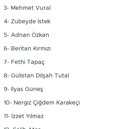
3- Mehmet Vural
4- Zübeyde İstek
5- Adnan Özkan
6- Beritan Kırmızı
7- Fethi Tapaç
8- Gülistan Dilşah Tutal
9- İlyas Güneş
10- Nergiz Çiğdem Karakeçi
11- İzzet Yılmaz