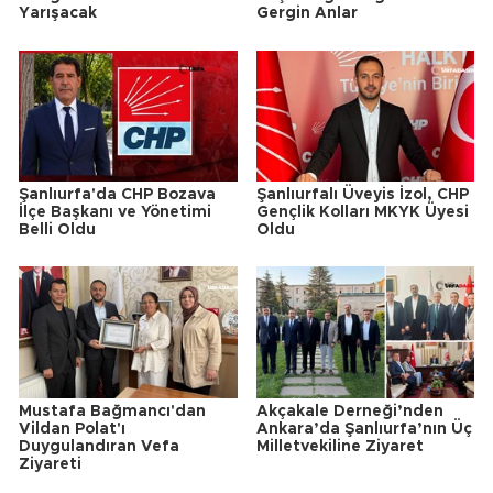
Yarışacak
Gergin Anlar
Şanlıurfa'da CHP Bozava
Şanlıurfalı Üveyis İzol, CHP
İlçe Başkanı ve Yönetimi
Gençlik Kolları MKYK Üyesi
Belli Oldu
Oldu
Mustafa Bağmancı'dan
Akçakale Derneği’nden
Vildan Polat'ı
Ankara’da Şanlıurfa’nın Üç
Duygulandıran Vefa
Milletvekiline Ziyaret
Ziyareti