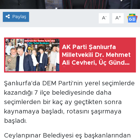
Paylaş
-
+
A
A
AK Parti Şanlıurfa
Milletvekili Dr. Mehmet
Ali Cevheri, Üç Günde
Üç İlçeyi Ziyaret Etti
Şanlıurfa'da DEM Parti'nin yerel seçimlerde
kazandığı 7 ilçe belediyesinde daha
seçimlerden bir kaç ay geçtikten sonra
kaynamaya başladı, rotasını şaşırmaya
başladı.
Ceylanpınar Belediyesi eş başkanlarından