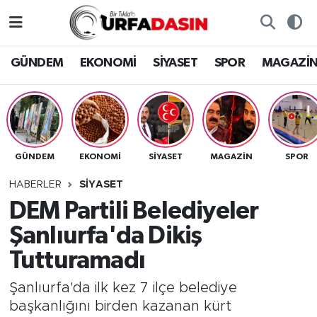
GÜNDEM
Künye
Nöbetçi Eczaneler
GÜNDEM
EKONOMİ
SİYASET
SPOR
MAGAZİ
EKONOMİ
Gizlilik ve Güvenlik Politikası
Hava Durumu
SİYASET
İletişim
Namaz Vakitleri
GÜNDEM
EKONOMİ
SİYASET
MAGAZİN
SPOR
SPOR
Trafik Durumu
HABERLER
SİYASET
MAGAZİN
Süper Lig Puan Durumu ve Fikstür
DEM Partili Belediyeler
Şanlıurfa'da Dikiş
SAĞLIK
Tüm Manşetler
Tutturamadı
TEKNOLOJİ
Son Dakika Haberleri
Şanlıurfa'da ilk kez 7 ilçe belediye
başkanlığını birden kazanan kürt
OTOMOBİL
Haber Arşivi