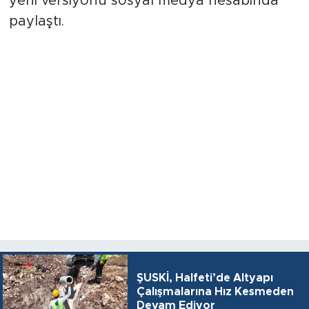
yeni versiyonu sosyal medya hesabında
paylaştı.
ŞUSKİ, Halfeti’de Altyapı
Çalışmalarına Hız Kesmeden
Devam Ediyor