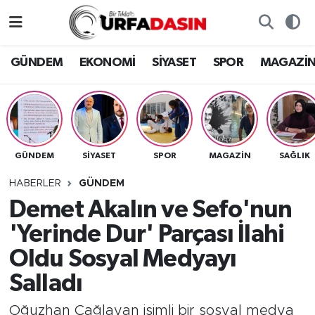
GÜNDEM
Künye
Nöbetçi Eczaneler
GÜNDEM
EKONOMİ
SİYASET
SPOR
MAGAZİ
EKONOMİ
Gizlilik ve Güvenlik Politikası
Hava Durumu
SİYASET
İletişim
Namaz Vakitleri
GÜNDEM
SİYASET
SPOR
MAGAZİN
SAĞLIK
SPOR
Trafik Durumu
HABERLER
GÜNDEM
MAGAZİN
Süper Lig Puan Durumu ve Fikstür
Demet Akalın ve Sefo'nun
'Yerinde Dur' Parçası İlahi
SAĞLIK
Tüm Manşetler
Oldu Sosyal Medyayı
TEKNOLOJİ
Son Dakika Haberleri
Salladı
OTOMOBİL
Haber Arşivi
Oğuzhan Çağlayan isimli bir sosyal medya