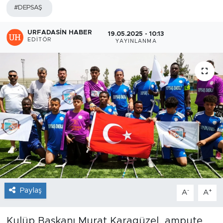
#DEPSAŞ
URFADASIN HABER
19.05.2025 - 10:13
EDITÖR
YAYINLANMA
Paylaş
-
+
A
A
Kulüp Başkanı Murat Karagüzel, ampute