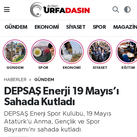
GÜNDEM
Künye
Nöbetçi Eczaneler
GÜNDEM
EKONOMİ
SİYASET
SPOR
MAGAZİ
EKONOMİ
Gizlilik ve Güvenlik Politikası
Hava Durumu
SİYASET
İletişim
Namaz Vakitleri
GÜNDEM
SPOR
EKONOMİ
SİYASET
EĞITIM
SPOR
Trafik Durumu
HABERLER
GÜNDEM
MAGAZİN
Süper Lig Puan Durumu ve Fikstür
DEPSAŞ Enerji 19 Mayıs’ı
Sahada Kutladı
SAĞLIK
Tüm Manşetler
DEPSAŞ Enerji Spor Kulübü, 19 Mayıs
TEKNOLOJİ
Son Dakika Haberleri
Atatürk’ü Anma, Gençlik ve Spor
Bayramı’nı sahada kutladı.
OTOMOBİL
Haber Arşivi