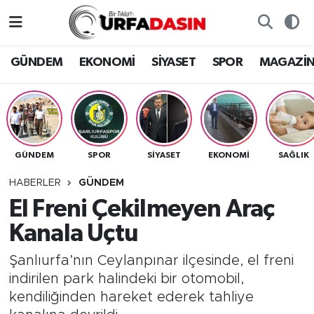
GÜNDEM
Künye
Nöbetçi Eczaneler
GÜNDEM
EKONOMİ
SİYASET
SPOR
MAGAZİ
EKONOMİ
Gizlilik ve Güvenlik Politikası
Hava Durumu
SİYASET
İletişim
Namaz Vakitleri
GÜNDEM
SPOR
SİYASET
EKONOMİ
SAĞLIK
SPOR
Trafik Durumu
HABERLER
GÜNDEM
MAGAZİN
Süper Lig Puan Durumu ve Fikstür
El Freni Çekilmeyen Araç
Kanala Uçtu
SAĞLIK
Tüm Manşetler
Şanlıurfa’nın Ceylanpınar ilçesinde, el freni
TEKNOLOJİ
Son Dakika Haberleri
indirilen park halindeki bir otomobil,
kendiliğinden hareket ederek tahliye
OTOMOBİL
Haber Arşivi