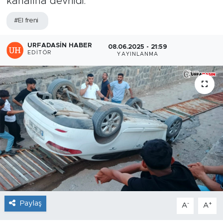
kanalına devrildi.
#El freni
URFADASIN HABER
08.06.2025 - 21:59
EDITÖR
YAYINLANMA
Paylaş
-
+
A
A