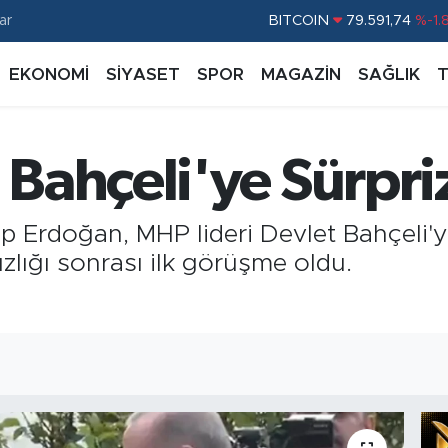
BITCOIN
79.591,74
%-1.
ar
DOLAR
45,43620
%0.
EKONOMİ
SİYASET
SPOR
MAGAZİN
SAĞLIK
EURO
53,38690
%0.
STERLİN
61,60380
%0.
G.ALTIN
6862,09000
%0.
Bahçeli'ye Sürpriz
BİST100
14.598,00
%
rdoğan, MHP lideri Devlet Bahçeli'yi z
ızlığı sonrası ilk görüşme oldu.