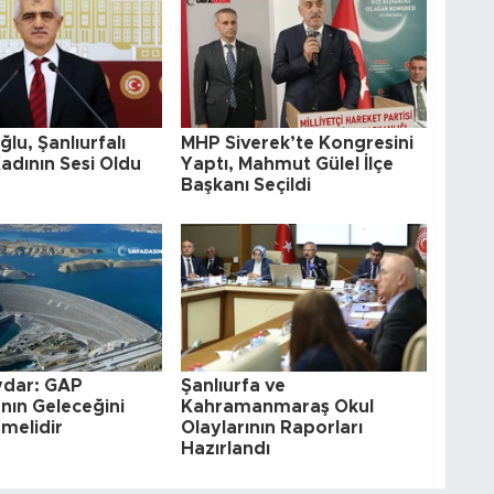
lu, Şanlıurfalı
MHP Siverek’te Kongresini
adının Sesi Oldu
Yaptı, Mahmut Gülel İlçe
Başkanı Seçildi
ydar: GAP
Şanlıurfa ve
’nın Geleceğini
Kahramanmaraş Okul
melidir
Olaylarının Raporları
Hazırlandı