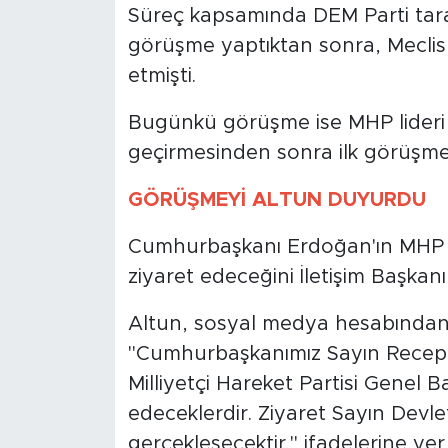
Süreç kapsamında DEM Parti taraf
görüşme yaptıktan sonra, Meclis’t
etmişti.
Bugünkü görüşme ise MHP lideri 
geçirmesinden sonra ilk görüşme
GÖRÜŞMEYİ ALTUN DUYURDU
Cumhurbaşkanı Erdoğan'ın MHP L
ziyaret edeceğini İletişim Başkan
Altun, sosyal medya hesabından 
"Cumhurbaşkanımız Sayın Recep
Milliyetçi Hareket Partisi Genel B
edeceklerdir. Ziyaret Sayın Devl
gerçekleşecektir." ifadelerine yer 