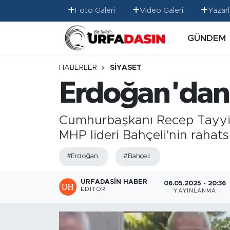
Foto Galeri
Video Galeri
Yazarl
GÜNDEM
GÜNDEM
Künye
Nöbetçi Eczaneler
EKONOMİ
Gizlilik ve Güvenlik Politikası
Hava Durumu
HABERLER
SİYASET
Erdoğan'dan 
SİYASET
İletişim
Namaz Vakitleri
SPOR
Trafik Durumu
Cumhurbaşkanı Recep Tayyip E
MHP lideri Bahçeli'nin rahats
MAGAZİN
Süper Lig Puan Durumu ve Fikstür
#Erdoğan
#Bahçeli
SAĞLIK
Tüm Manşetler
URFADASIN HABER
06.05.2025 - 20:36
EDITÖR
YAYINLANMA
TEKNOLOJİ
Son Dakika Haberleri
OTOMOBİL
Haber Arşivi