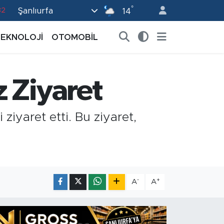
82
°
Şanlıurfa
14
02
TEKNOLOJİ
OTOMOBİL
19
18
19
 Ziyaret
0
iyaret etti. Bu ziyaret,
-
+
A
A