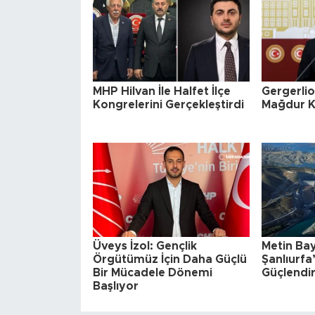
MHP Hilvan İle Halfet İlçe
Gergerlioğ
Kongrelerini Gerçekleştirdi
Mağdur K
Üveys İzol: Gençlik
Metin Ba
Örgütümüz İçin Daha Güçlü
Şanlıurfa
Bir Mücadele Dönemi
Güçlendir
Başlıyor