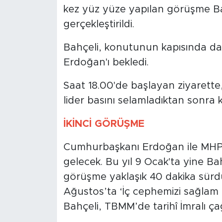
kez yüz yüze yapılan görüşme Ba
gerçekleştirildi.
Bahçeli, konutunun kapısında da
Erdoğan'ı bekledi.
Saat 18.00'de başlayan ziyarette, 
lider basını selamladıktan sonra k
İKİNCİ GÖRÜŞME
Cumhurbaşkanı Erdoğan ile MHP lid
gelecek. Bu yıl 9 Ocak'ta yine Ba
görüşme yaklaşık 40 dakika sür
Ağustos’ta ‘İç cephemizi sağlam 
Bahçeli, TBMM’de tarihî İmralı çağr