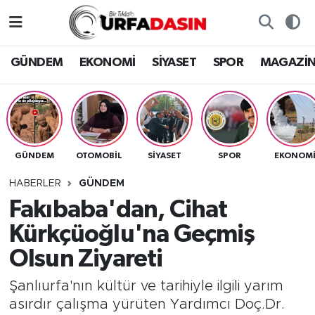
GÜNDEM
Künye
Nöbetçi Eczaneler
GÜNDEM
EKONOMİ
SİYASET
SPOR
MAGAZİ
EKONOMİ
Gizlilik ve Güvenlik Politikası
Hava Durumu
SİYASET
İletişim
Namaz Vakitleri
GÜNDEM
OTOMOBİL
SİYASET
SPOR
EKONOM
SPOR
Trafik Durumu
HABERLER
GÜNDEM
MAGAZİN
Süper Lig Puan Durumu ve Fikstür
Fakıbaba'dan, Cihat
Kürkçüoğlu'na Geçmiş
SAĞLIK
Tüm Manşetler
Olsun Ziyareti
TEKNOLOJİ
Son Dakika Haberleri
Şanlıurfa'nın kültür ve tarihiyle ilgili yarım
asırdır çalışma yürüten Yardımcı Doç.Dr.
OTOMOBİL
Haber Arşivi