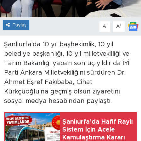
Paylaş
-
+
A
A
Şanlıurfa'da 10 yıl başhekimlik, 10 yıl
belediye başkanlığı, 10 yıl milletvekilliği ve
Tarım Bakanlığı yapan son üç yıldır da İYİ
Parti Ankara Milletvekiliğini sürdüren Dr.
Ahmet Eşref Fakıbaba, Cihat
Kürkçüoğlu'na geçmiş olsun ziyaretini
sosyal medya hesabından paylaştı.
Şanlıurfa’da Hafif Raylı
Sistem İçin Acele
Kamulaştırma Kararı