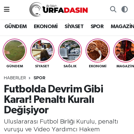
GÜNDEM
Künye
Nöbetçi Eczaneler
GÜNDEM
EKONOMİ
SİYASET
SPOR
MAGAZİ
EKONOMİ
Gizlilik ve Güvenlik Politikası
Hava Durumu
SİYASET
İletişim
Namaz Vakitleri
GÜNDEM
SİYASET
SAĞLIK
EKONOMİ
MAGAZİ
SPOR
Trafik Durumu
HABERLER
SPOR
MAGAZİN
Süper Lig Puan Durumu ve Fikstür
Futbolda Devrim Gibi
Karar! Penaltı Kuralı
SAĞLIK
Tüm Manşetler
Değişiyor
TEKNOLOJİ
Son Dakika Haberleri
Uluslararası Futbol Birliği Kurulu, penaltı
vuruşu ve Video Yardımcı Hakem
OTOMOBİL
Haber Arşivi