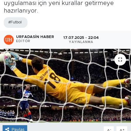
uygulaması için yeni kurallar getirmeye
hazırlanıyor.
#Futbol
URFADASIN HABER
17.07.2025 - 22:04
EDITÖR
YAYINLANMA
Paylaş
-
+
A
A