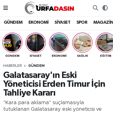
GÜNDEM
Künye
Nöbetçi Eczaneler
GÜNDEM
EKONOMİ
SİYASET
SPOR
MAGAZİ
EKONOMİ
Gizlilik ve Güvenlik Politikası
Hava Durumu
SİYASET
İletişim
Namaz Vakitleri
GÜNDEM
SİYASET
EKONOMİ
SAĞLIK
EĞITIM
SPOR
Trafik Durumu
HABERLER
GÜNDEM
MAGAZİN
Süper Lig Puan Durumu ve Fikstür
Galatasaray'ın Eski
Yöneticisi Erden Timur İçin
SAĞLIK
Tüm Manşetler
Tahliye Kararı
TEKNOLOJİ
Son Dakika Haberleri
"Kara para aklama" suçlamasıyla
tutuklanan Galatasaray eski yöneticisi ve
OTOMOBİL
Haber Arşivi