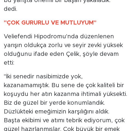
bu yarışta önemli bir başarı yakaladık."
dedi.
"ÇOK GURURLU VE MUTLUYUM"
Veliefendi Hipodromu'nda düzenlenen
yarışın oldukça zorlu ve seyir zevki yüksek
olduğunu ifade eden Çelik, şöyle devam
etti:
"İki senedir nasibimizde yok,
kazanamamıştık. Bu sene de çok kaliteli bir
koşuydu her atın kazanma ihtimali yüksekti.
Biz de güzel bir yerde konumlandık.
Düzlükteki emeğimizin karşılığını aldık.
Başta ekibimi ve atımı tebrik ediyorum, çok
güzel hazırlanmışlar. Çok büyük bir emek