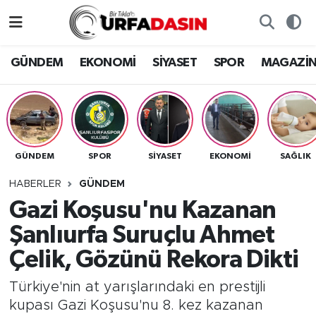
GÜNDEM
Künye
Nöbetçi Eczaneler
GÜNDEM
EKONOMİ
SİYASET
SPOR
MAGAZİ
EKONOMİ
Gizlilik ve Güvenlik Politikası
Hava Durumu
SİYASET
İletişim
Namaz Vakitleri
GÜNDEM
SPOR
SİYASET
EKONOMİ
SAĞLIK
SPOR
Trafik Durumu
HABERLER
GÜNDEM
MAGAZİN
Süper Lig Puan Durumu ve Fikstür
Gazi Koşusu'nu Kazanan
Şanlıurfa Suruçlu Ahmet
SAĞLIK
Tüm Manşetler
Çelik, Gözünü Rekora Dikti
TEKNOLOJİ
Son Dakika Haberleri
Türkiye'nin at yarışlarındaki en prestijli
kupası Gazi Koşusu'nu 8. kez kazanan
OTOMOBİL
Haber Arşivi