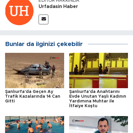
EDITÖR HAKKINDA
Urfadasin Haber
Bunlar da ilginizi çekebilir
Şanlıurfa'da Geçen Ay
Şanlıurfa'da Anahtarını
Trafik Kazalarında 14 Can
Evde Unutan Yaşlı Kadının
Gitti
Yardımına Muhtar ile
İtfaiye Koştu