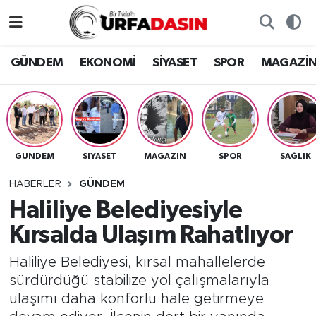
GÜNDEM
Künye
Nöbetçi Eczaneler
GÜNDEM
EKONOMİ
SİYASET
SPOR
MAGAZİ
EKONOMİ
Gizlilik ve Güvenlik Politikası
Hava Durumu
SİYASET
İletişim
Namaz Vakitleri
GÜNDEM
SİYASET
MAGAZİN
SPOR
SAĞLIK
SPOR
Trafik Durumu
HABERLER
GÜNDEM
MAGAZİN
Süper Lig Puan Durumu ve Fikstür
Haliliye Belediyesiyle
Kırsalda Ulaşım Rahatlıyor
SAĞLIK
Tüm Manşetler
Haliliye Belediyesi, kırsal mahallelerde
TEKNOLOJİ
Son Dakika Haberleri
sürdürdüğü stabilize yol çalışmalarıyla
ulaşımı daha konforlu hale getirmeye
OTOMOBİL
Haber Arşivi