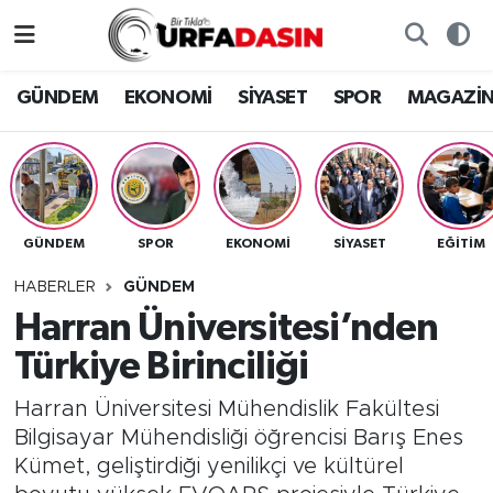
GÜNDEM
Künye
Nöbetçi Eczaneler
GÜNDEM
EKONOMİ
SİYASET
SPOR
MAGAZİ
EKONOMİ
Gizlilik ve Güvenlik Politikası
Hava Durumu
SİYASET
İletişim
Namaz Vakitleri
GÜNDEM
SPOR
EKONOMİ
SİYASET
EĞITIM
SPOR
Trafik Durumu
HABERLER
GÜNDEM
MAGAZİN
Süper Lig Puan Durumu ve Fikstür
Harran Üniversitesi’nden
Türkiye Birinciliği
SAĞLIK
Tüm Manşetler
Harran Üniversitesi Mühendislik Fakültesi
TEKNOLOJİ
Son Dakika Haberleri
Bilgisayar Mühendisliği öğrencisi Barış Enes
Kümet, geliştirdiği yenilikçi ve kültürel
OTOMOBİL
Haber Arşivi