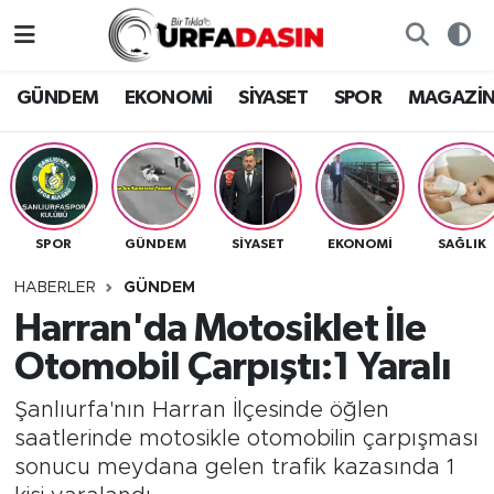
GÜNDEM
Künye
Nöbetçi Eczaneler
GÜNDEM
EKONOMİ
SİYASET
SPOR
MAGAZİ
EKONOMİ
Gizlilik ve Güvenlik Politikası
Hava Durumu
SİYASET
İletişim
Namaz Vakitleri
SPOR
GÜNDEM
SİYASET
EKONOMİ
SAĞLIK
SPOR
Trafik Durumu
HABERLER
GÜNDEM
MAGAZİN
Süper Lig Puan Durumu ve Fikstür
Harran'da Motosiklet İle
Otomobil Çarpıştı:1 Yaralı
SAĞLIK
Tüm Manşetler
Şanlıurfa'nın Harran İlçesinde öğlen
TEKNOLOJİ
Son Dakika Haberleri
saatlerinde motosikle otomobilin çarpışması
sonucu meydana gelen trafik kazasında 1
OTOMOBİL
Haber Arşivi