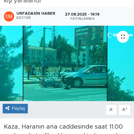
kişi yaralandı
URFADASIN HABER
27.08.2025 - 16:19
EDITÖR
YAYINLANMA
Paylaş
-
+
A
A
Kaza, Haranın ana caddesinde saat 11.00