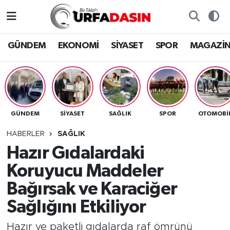
GÜNDEM
Künye
Nöbetçi Eczaneler
GÜNDEM
EKONOMİ
SİYASET
SPOR
MAGAZİ
EKONOMİ
Gizlilik ve Güvenlik Politikası
Hava Durumu
SİYASET
İletişim
Namaz Vakitleri
GÜNDEM
SİYASET
SAĞLIK
SPOR
OTOMOBİ
SPOR
Trafik Durumu
HABERLER
SAĞLIK
MAGAZİN
Süper Lig Puan Durumu ve Fikstür
Hazır Gıdalardaki
Koruyucu Maddeler
SAĞLIK
Tüm Manşetler
Bağırsak ve Karaciğer
TEKNOLOJİ
Son Dakika Haberleri
Sağlığını Etkiliyor
OTOMOBİL
Haber Arşivi
Hazır ve paketli gıdalarda raf ömrünü