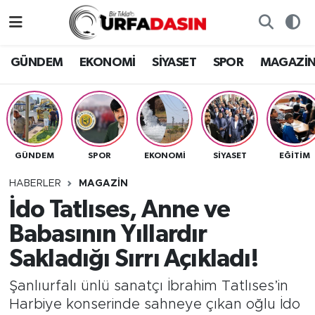
GÜNDEM
Künye
Nöbetçi Eczaneler
GÜNDEM
EKONOMİ
SİYASET
SPOR
MAGAZİ
EKONOMİ
Gizlilik ve Güvenlik Politikası
Hava Durumu
SİYASET
İletişim
Namaz Vakitleri
GÜNDEM
SPOR
EKONOMİ
SİYASET
EĞITIM
SPOR
Trafik Durumu
HABERLER
MAGAZİN
MAGAZİN
Süper Lig Puan Durumu ve Fikstür
İdo Tatlıses, Anne ve
Babasının Yıllardır
SAĞLIK
Tüm Manşetler
Sakladığı Sırrı Açıkladı!
TEKNOLOJİ
Son Dakika Haberleri
Şanlıurfalı ünlü sanatçı İbrahim Tatlıses’in
Harbiye konserinde sahneye çıkan oğlu İdo
OTOMOBİL
Haber Arşivi