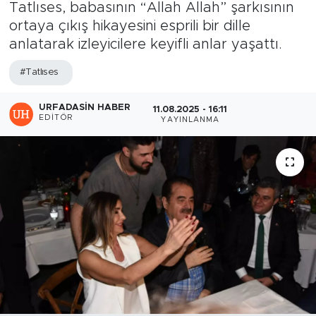
Tatlıses, babasının “Allah Allah” şarkısının
ortaya çıkış hikayesini esprili bir dille
anlatarak izleyicilere keyifli anlar yaşattı.
#Tatlıses
URFADASIN HABER
11.08.2025 - 16:11
EDITÖR
YAYINLANMA