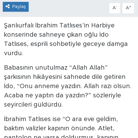
Paylaş
-
+
A
A
Şanlıurfalı İbrahim Tatlıses’in Harbiye
konserinde sahneye çıkan oğlu İdo
Tatlıses, esprili sohbetiyle geceye damga
vurdu.
Babasının unutulmaz “Allah Allah”
şarkısının hikâyesini sahnede dile getiren
İdo, “Onu anneme yazdın. Allah razı olsun.
Acaba ne yaptın da yazdın?” sözleriyle
seyircileri güldürdü.
İbrahim Tatlıses ise “O ara eve geldim,
baktım valizler kapının önünde. Atlet,
pantolon ne varsa doldurmuş, kapının