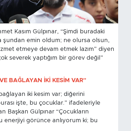
et Kasım Gülpınar, “Şimdi buradaki
a şundan emin oldum; ne olursa olsun,
hizmet etmeye devam etmek lazım” diyen
çok severek yaptığım bir görev değil”
VE BAĞLAYAN İKİ KESİM VAR"
ğlayan iki kesim var; diğerini
ası işte, bu çocuklar.” ifadeleriyle
yan Başkan Gülpınar “Çocukların
bu enerjiyi görünce anlıyorum ki; bu