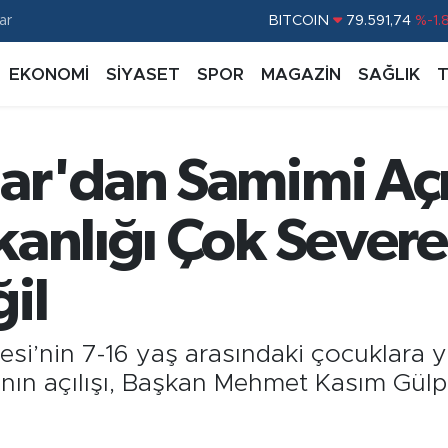
ar
BITCOIN
79.591,74
%-1.
DOLAR
45,43620
%0.
EKONOMİ
SİYASET
SPOR
MAGAZİN
SAĞLIK
EURO
53,38690
%0.
STERLİN
61,60380
%0.
ar'dan Samimi Açı
G.ALTIN
6862,09000
%0.
BİST100
14.598,00
%
kanlığı Çok Sever
il
esi’nin 7-16 yaş arasındaki çocuklara y
nın açılışı, Başkan Mehmet Kasım Gülpın