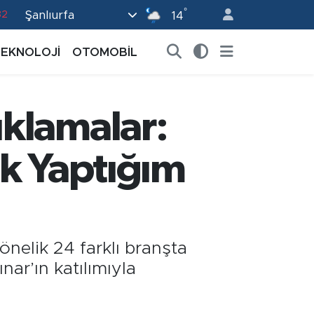
°
Şanlıurfa
82
14
02
TEKNOLOJİ
OTOMOBİL
19
18
klamalar:
19
0
ek Yaptığım
önelik 24 farklı branşta
ar’ın katılımıyla