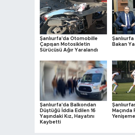
Şanlıurfa'da Otomobille
Şanlıurfa 
Çapışan Motosikletin
Bakan Ya
Sürücüsü Ağır Yaralandı
Şanlıurfa'da Balkondan
Şanlıurfas
Düştüğü İddia Edilen 16
Maçında 
Yaşındaki Kız, Hayatını
Yenişeme
Kaybetti