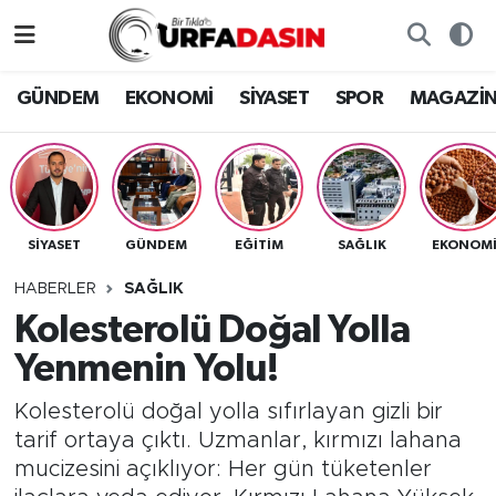
GÜNDEM
Künye
Nöbetçi Eczaneler
GÜNDEM
EKONOMİ
SİYASET
SPOR
MAGAZİ
EKONOMİ
Gizlilik ve Güvenlik Politikası
Hava Durumu
SİYASET
İletişim
Namaz Vakitleri
SİYASET
GÜNDEM
EĞITIM
SAĞLIK
EKONOM
SPOR
Trafik Durumu
HABERLER
SAĞLIK
MAGAZİN
Süper Lig Puan Durumu ve Fikstür
Kolesterolü Doğal Yolla
Yenmenin Yolu!
SAĞLIK
Tüm Manşetler
Kolesterolü doğal yolla sıfırlayan gizli bir
TEKNOLOJİ
Son Dakika Haberleri
tarif ortaya çıktı. Uzmanlar, kırmızı lahana
mucizesini açıklıyor: Her gün tüketenler
OTOMOBİL
Haber Arşivi