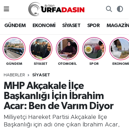
GÜNDEM
Künye
Nöbetçi Eczaneler
GÜNDEM
EKONOMİ
SİYASET
SPOR
MAGAZİ
EKONOMİ
Gizlilik ve Güvenlik Politikası
Hava Durumu
SİYASET
İletişim
Namaz Vakitleri
GÜNDEM
SİYASET
OTOMOBİL
SPOR
EKONOM
SPOR
Trafik Durumu
HABERLER
SİYASET
MAGAZİN
Süper Lig Puan Durumu ve Fikstür
MHP Akçakale İlçe
Başkanlığı İçin İbrahim
SAĞLIK
Tüm Manşetler
Acar: Ben de Varım Diyor
TEKNOLOJİ
Son Dakika Haberleri
Milliyetçi Hareket Partisi Akçakale İlçe
Başkanlığı için adı öne çıkan İbrahim Acar,
OTOMOBİL
Haber Arşivi