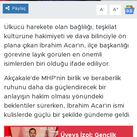
Paylaş
-
+
A
A
Ülkücü harekete olan bağlılığı, teşkilat
kültürüne hakimiyeti ve dava bilinciyle ön
plana çıkan İbrahim Acar'ın, ilçe başkanlığı
görevine layık görülen en önemli
isimlerden biri olduğu ifade ediliyor.
Akçakale'de MHP'nin birlik ve beraberlik
ruhunu daha da güçlendirecek bir
anlayışın hakim olması yönündeki
beklentiler sürerken, İbrahim Acar'ın ismi
kulislerde güçlü bir şekilde gündeme geldi.
Üveys İzol: Gençlik