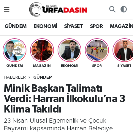
GÜNDEM
Künye
Nöbetçi Eczaneler
GÜNDEM
EKONOMİ
SİYASET
SPOR
MAGAZİ
EKONOMİ
Gizlilik ve Güvenlik Politikası
Hava Durumu
SİYASET
İletişim
Namaz Vakitleri
GÜNDEM
MAGAZİN
EKONOMİ
SPOR
SİYASET
SPOR
Trafik Durumu
HABERLER
GÜNDEM
MAGAZİN
Süper Lig Puan Durumu ve Fikstür
Minik Başkan Talimatı
Verdi: Harran İlkokulu’na 3
SAĞLIK
Tüm Manşetler
Klima Takıldı
TEKNOLOJİ
Son Dakika Haberleri
23 Nisan Ulusal Egemenlik ve Çocuk
Bayramı kapsamında Harran Belediye
OTOMOBİL
Haber Arşivi