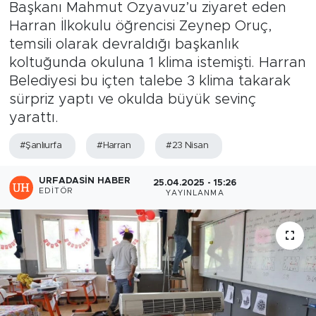
Başkanı Mahmut Özyavuz’u ziyaret eden
Harran İlkokulu öğrencisi Zeynep Oruç,
temsili olarak devraldığı başkanlık
koltuğunda okuluna 1 klima istemişti. Harran
Belediyesi bu içten talebe 3 klima takarak
sürpriz yaptı ve okulda büyük sevinç
yarattı.
#Şanlıurfa
#Harran
#23 Nisan
URFADASIN HABER
25.04.2025 - 15:26
EDITÖR
YAYINLANMA