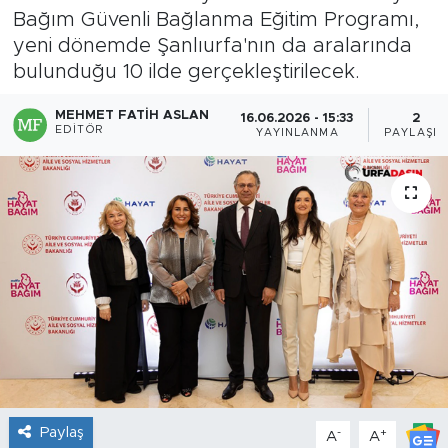
Bağım Güvenli Bağlanma Eğitim Programı,
yeni dönemde Şanlıurfa'nın da aralarında
bulunduğu 10 ilde gerçekleştirilecek.
MEHMET FATIH ASLAN
16.06.2026 - 15:33
2
EDITÖR
YAYINLANMA
PAYLAŞIM
Paylaş
-
+
A
A