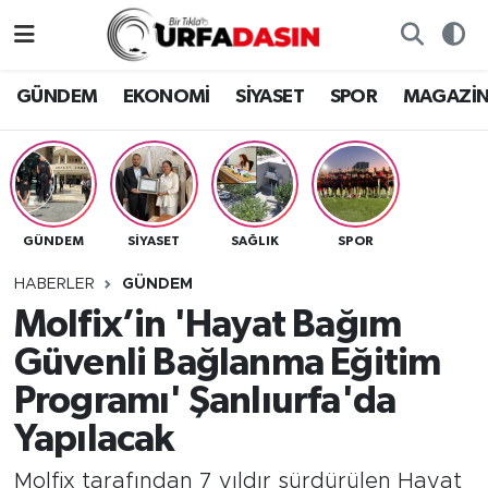
GÜNDEM
Künye
Nöbetçi Eczaneler
GÜNDEM
EKONOMİ
SİYASET
SPOR
MAGAZİ
EKONOMİ
Gizlilik ve Güvenlik Politikası
Hava Durumu
SİYASET
İletişim
Namaz Vakitleri
GÜNDEM
SİYASET
SAĞLIK
SPOR
SPOR
Trafik Durumu
HABERLER
GÜNDEM
MAGAZİN
Süper Lig Puan Durumu ve Fikstür
Molfix’in 'Hayat Bağım
Güvenli Bağlanma Eğitim
SAĞLIK
Tüm Manşetler
Programı' Şanlıurfa'da
TEKNOLOJİ
Son Dakika Haberleri
Yapılacak
OTOMOBİL
Haber Arşivi
Molfix tarafından 7 yıldır sürdürülen Hayat