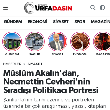
GÜNDEM
Künye
Nöbetçi Eczaneler
GÜNDEM
EKONOMİ
SİYASET
SPOR
MAGAZİ
EKONOMİ
Gizlilik ve Güvenlik Politikası
Hava Durumu
SİYASET
İletişim
Namaz Vakitleri
GÜNDEM
SAĞLIK
SİYASET
EKONOMİ
MAGAZİ
SPOR
Trafik Durumu
HABERLER
SİYASET
MAGAZİN
Süper Lig Puan Durumu ve Fikstür
Müslüm Akalın'dan,
Necmettin Cevheri'nin
SAĞLIK
Tüm Manşetler
Sıradışı Politikacı Portresi
TEKNOLOJİ
Son Dakika Haberleri
Şanlıurfa'nın tarihi üzerine ve portreleri
üzerinde bir çok araştırması, yazısı, kitapları
OTOMOBİL
Haber Arşivi