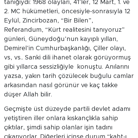
tanığıydı: 1968 olayları, 41’ler, 12 Mart, 1. ve
2. MC hükümetleri, öncesiyle-sonrasıyla 12
Eylül, Zincirbozan, “Bir Bilen”,
Referandum, “Kürt realitesini tanıyoruz”
günleri, Güneydoğu’nun kayıplı yılları,
Demirel’in Cumhurbaşkanlığı, Çiller olayı,
vs, vs.. Sanki dili ihanet olarak görüyormuş
gibi yıllarca sessizliğiyle konuştu. Anılarını
yazsa, yakın tarih çözülecek buğulu camlar
arkasından nasıl görünür ve kaç takke
düşer Allah bilir.
Geçmişte üst düzeyde partili devlet adamı
yetiştiren iller onlara kıskançlıkla sahip
çıktılar, şimdi sahip olanlar işin tadını
çıkarıyorlar. Diğerleri içinse durum “kaht-ı