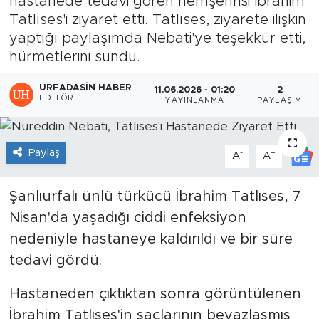
hastanede tedavi gören hemşehrisi İbrahim
Tatlıses'i ziyaret etti. Tatlıses, ziyarete ilişkin
yaptığı paylaşımda Nebati'ye teşekkür etti,
hürmetlerini sundu.
URFADASIN HABER
11.06.2026 - 01:20
2
EDITÖR
YAYINLANMA
PAYLAŞIM
Paylaş
-
+
A
A
Şanlıurfalı ünlü türkücü İbrahim Tatlıses, 7
Nisan'da yaşadığı ciddi enfeksiyon
nedeniyle hastaneye kaldırıldı ve bir süre
tedavi gördü.
Hastaneden çıktıktan sonra görüntülenen
İbrahim Tatlıses'in saçlarının beyazlaşmış