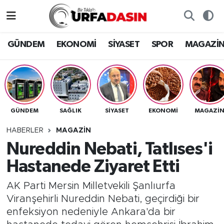
GÜNDEM
Künye
Nöbetçi Eczaneler
GÜNDEM
EKONOMİ
SİYASET
SPOR
MAGAZİ
EKONOMİ
Gizlilik ve Güvenlik Politikası
Hava Durumu
SİYASET
İletişim
Namaz Vakitleri
GÜNDEM
SAĞLIK
SİYASET
EKONOMİ
MAGAZİ
SPOR
Trafik Durumu
HABERLER
MAGAZİN
MAGAZİN
Süper Lig Puan Durumu ve Fikstür
Nureddin Nebati, Tatlıses'i
Hastanede Ziyaret Etti
SAĞLIK
Tüm Manşetler
AK Parti Mersin Milletvekili Şanlıurfa
TEKNOLOJİ
Son Dakika Haberleri
Viranşehirli Nureddin Nebati, geçirdiği bir
enfeksiyon nedeniyle Ankara'da bir
OTOMOBİL
Haber Arşivi