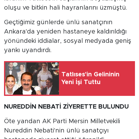
oluşu ve bitkin hali hayranlarını üzmüştü.
Geçtiğimiz günlerde ünlü sanatçının
Ankara'da yeniden hastaneye kaldırıldığı
yönündeki iddialar, sosyal medyada geniş
yankı uyandırdı.
Tatlıses'in Gelininin
Yeni İşi Tuttu
NUREDDİN NEBATİ ZİYERETTE BULUNDU
Öte yandan AK Parti Mersin Milletvekili
Nureddin Nebati'nin ünlü sanatçıyı