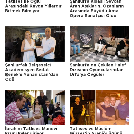
Tatlıses İle Oğlu
Şanlıurfa Kısaslı Sevcan
Arasındaki Kavga Yıllardır
Aran Aşıkların, Ozanların
Bitmek Bilmiyor
Arasında Büyüdü Ama
Opera Sanatçısı Oldu
Şanlıurfalı Belgeselci
Şanlıurfa'da Çekilen Halef
Akademisyen Sedat
Dizisinin Oyuncularından
Benek'e Yunanistan’dan
Urfa'ya Övgüler
Ödül
İbrahim Tatlıses Manevi
Tatlıses ve Müslüm
Kızını Evlendiriyor
Gürses'in Aranjörlüğünü