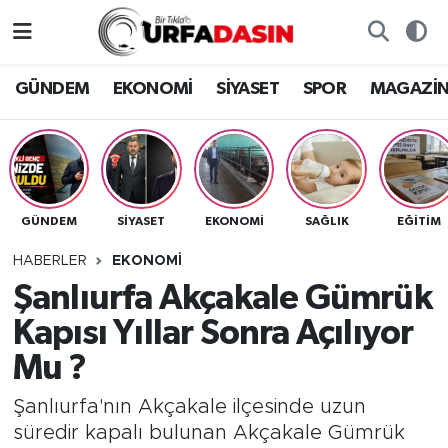
GÜNDEM
Künye
Nöbetçi Eczaneler
GÜNDEM
EKONOMİ
SİYASET
SPOR
MAGAZİ
EKONOMİ
Gizlilik ve Güvenlik Politikası
Hava Durumu
SİYASET
İletişim
Namaz Vakitleri
GÜNDEM
SİYASET
EKONOMİ
SAĞLIK
EĞITIM
SPOR
Trafik Durumu
HABERLER
EKONOMİ
MAGAZİN
Süper Lig Puan Durumu ve Fikstür
Şanlıurfa Akçakale Gümrük
Kapısı Yıllar Sonra Açılıyor
SAĞLIK
Tüm Manşetler
Mu ?
TEKNOLOJİ
Son Dakika Haberleri
Şanlıurfa'nın Akçakale ilçesinde uzun
süredir kapalı bulunan Akçakale Gümrük
OTOMOBİL
Haber Arşivi