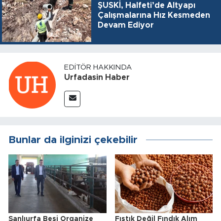
ŞUSKİ, Halfeti’de Altyapı
Çalışmalarına Hız Kesmeden
Devam Ediyor
EDITÖR HAKKINDA
Urfadasin Haber
Bunlar da ilginizi çekebilir
Şanlıurfa Besi Organize
Fıstık Değil Fındık Alım