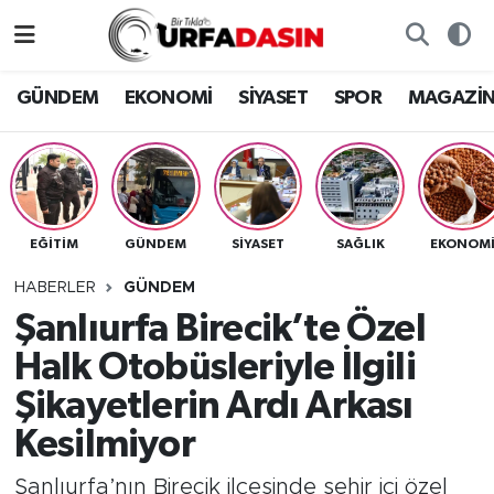
GÜNDEM
Künye
Nöbetçi Eczaneler
GÜNDEM
EKONOMİ
SİYASET
SPOR
MAGAZİ
EKONOMİ
Gizlilik ve Güvenlik Politikası
Hava Durumu
SİYASET
İletişim
Namaz Vakitleri
EĞITIM
GÜNDEM
SİYASET
SAĞLIK
EKONOM
SPOR
Trafik Durumu
HABERLER
GÜNDEM
MAGAZİN
Süper Lig Puan Durumu ve Fikstür
Şanlıurfa Birecik’te Özel
Halk Otobüsleriyle İlgili
SAĞLIK
Tüm Manşetler
Şikayetlerin Ardı Arkası
TEKNOLOJİ
Son Dakika Haberleri
Kesilmiyor
OTOMOBİL
Haber Arşivi
Şanlıurfa’nın Birecik ilçesinde şehir içi özel