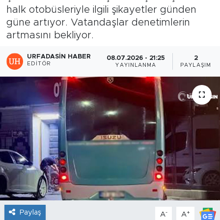
halk otobüsleriyle ilgili şikayetler günden
güne artıyor. Vatandaşlar denetimlerin
artmasını bekliyor.
URFADASIN HABER
08.07.2026 - 21:25
2
EDITÖR
YAYINLANMA
PAYLAŞIM
Paylaş
-
+
A
A