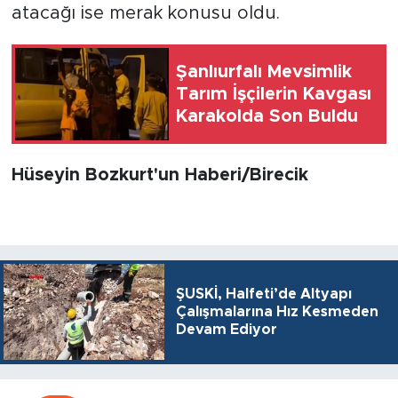
atacağı ise merak konusu oldu.
Şanlıurfalı Mevsimlik
Tarım İşçilerin Kavgası
Karakolda Son Buldu
Hüseyin Bozkurt'un Haberi/Birecik
ŞUSKİ, Halfeti’de Altyapı
Çalışmalarına Hız Kesmeden
Devam Ediyor