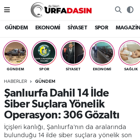
GÜNDEM
Künye
Nöbetçi Eczaneler
GÜNDEM
EKONOMİ
SİYASET
SPOR
MAGAZİ
EKONOMİ
Gizlilik ve Güvenlik Politikası
Hava Durumu
SİYASET
İletişim
Namaz Vakitleri
GÜNDEM
SPOR
SİYASET
EKONOMİ
SAĞLIK
SPOR
Trafik Durumu
HABERLER
GÜNDEM
MAGAZİN
Süper Lig Puan Durumu ve Fikstür
Şanlıurfa Dahil 14 İlde
Siber Suçlara Yönelik
SAĞLIK
Tüm Manşetler
Operasyon: 306 Gözaltı
TEKNOLOJİ
Son Dakika Haberleri
İçişleri kanlığı, Şanlıurfa'nın da aralarında
bulunduğu 14 ilde siber suçlara yönelik son
OTOMOBİL
Haber Arşivi