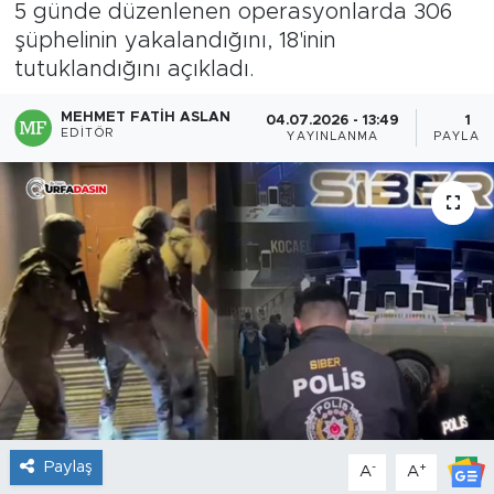
5 günde düzenlenen operasyonlarda 306
şüphelinin yakalandığını, 18'inin
tutuklandığını açıkladı.
MEHMET FATIH ASLAN
04.07.2026 - 13:49
1
EDITÖR
YAYINLANMA
PAYLAŞI
Paylaş
-
+
A
A