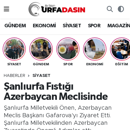
GÜNDEM
Künye
Nöbetçi Eczaneler
GÜNDEM
EKONOMİ
SİYASET
SPOR
MAGAZİ
EKONOMİ
Gizlilik ve Güvenlik Politikası
Hava Durumu
SİYASET
İletişim
Namaz Vakitleri
SİYASET
GÜNDEM
SPOR
EKONOMİ
EĞITIM
SPOR
Trafik Durumu
HABERLER
SİYASET
MAGAZİN
Süper Lig Puan Durumu ve Fikstür
Şanlıurfa Fıstığı
Azerbaycan Meclisinde
SAĞLIK
Tüm Manşetler
Şanlıurfa Milletvekili Önen, Azerbaycan
TEKNOLOJİ
Son Dakika Haberleri
Meclis Başkanı Gafarova'yı Ziyaret Etti.
Şanlıurfa Milletvekilinden Azerbaycan
OTOMOBİL
Haber Arşivi