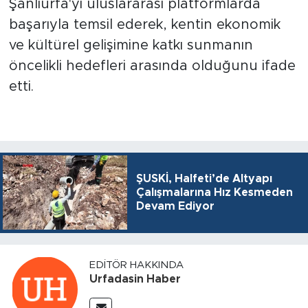
Şanlıurfa'yı uluslararası platformlarda
başarıyla temsil ederek, kentin ekonomik
ve kültürel gelişimine katkı sunmanın
öncelikli hedefleri arasında olduğunu ifade
etti.
ŞUSKİ, Halfeti’de Altyapı
Çalışmalarına Hız Kesmeden
Devam Ediyor
EDITÖR HAKKINDA
Urfadasin Haber