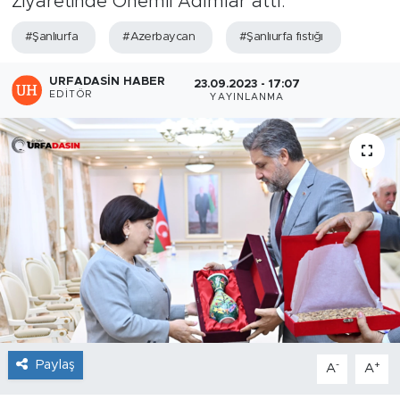
Ziyaretinde Önemli Adımlar attı.
#Şanlıurfa
#Azerbaycan
#Şanlıurfa fıstığı
URFADASIN HABER
23.09.2023 - 17:07
EDITÖR
YAYINLANMA
Paylaş
-
+
A
A