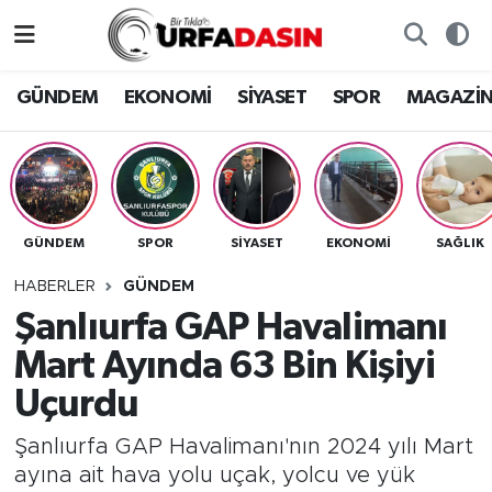
GÜNDEM
Künye
Nöbetçi Eczaneler
GÜNDEM
EKONOMİ
SİYASET
SPOR
MAGAZİ
EKONOMİ
Gizlilik ve Güvenlik Politikası
Hava Durumu
SİYASET
İletişim
Namaz Vakitleri
GÜNDEM
SPOR
SİYASET
EKONOMİ
SAĞLIK
SPOR
Trafik Durumu
HABERLER
GÜNDEM
MAGAZİN
Süper Lig Puan Durumu ve Fikstür
Şanlıurfa GAP Havalimanı
Mart Ayında 63 Bin Kişiyi
SAĞLIK
Tüm Manşetler
Uçurdu
TEKNOLOJİ
Son Dakika Haberleri
Şanlıurfa GAP Havalimanı'nın 2024 yılı Mart
ayına ait hava yolu uçak, yolcu ve yük
OTOMOBİL
Haber Arşivi