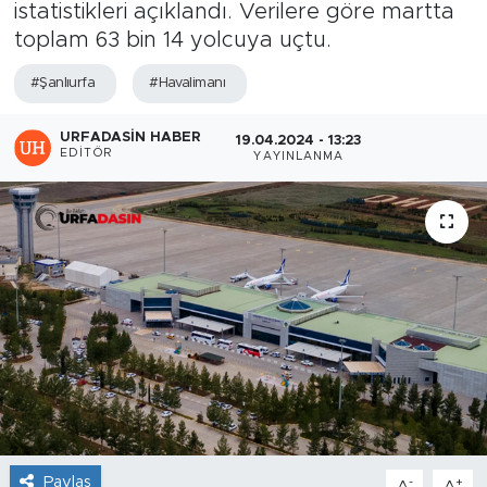
istatistikleri açıklandı. Verilere göre martta
toplam 63 bin 14 yolcuya uçtu.
#Şanlıurfa
#Havalimanı
URFADASIN HABER
19.04.2024 - 13:23
EDITÖR
YAYINLANMA
Paylaş
-
+
A
A