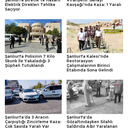
Şanlıurfa Birecik’te Hasarlı
Viranşehir Sanayi
Elektrik Direkleri Tehlike
Kavşağı’nda Kaza: 1 Yaralı
Saçıyor
Şanlıurfa Polisinin 7 Kilo
Şanlıurfa Kalesi’nde
Skunk İle Yakaladığı 3
Restorasyon
Şüpheli Tutuklandı
Çalışmalarının Birinci
Etabında Sona Gelindi
Şanlıurfa'da 3 Aracın
Şanlıurfa'da
Çarpıştığı Zincirleme Kaza:
Gözaltındayken Silahlı
Çok Sayıda Yaralı Var
Saldırıda Ağır Yaralanan