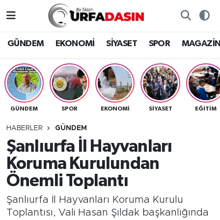
GÜNDEM
Künye
Nöbetçi Eczaneler
GÜNDEM
EKONOMİ
SİYASET
SPOR
MAGAZİ
EKONOMİ
Gizlilik ve Güvenlik Politikası
Hava Durumu
SİYASET
İletişim
Namaz Vakitleri
GÜNDEM
SPOR
EKONOMİ
SİYASET
EĞITIM
SPOR
Trafik Durumu
HABERLER
GÜNDEM
MAGAZİN
Süper Lig Puan Durumu ve Fikstür
Şanlıurfa İl Hayvanları
Koruma Kurulundan
SAĞLIK
Tüm Manşetler
Önemli Toplantı
TEKNOLOJİ
Son Dakika Haberleri
Şanlıurfa İl Hayvanları Koruma Kurulu
Toplantısı, Vali Hasan Şıldak başkanlığında
OTOMOBİL
Haber Arşivi