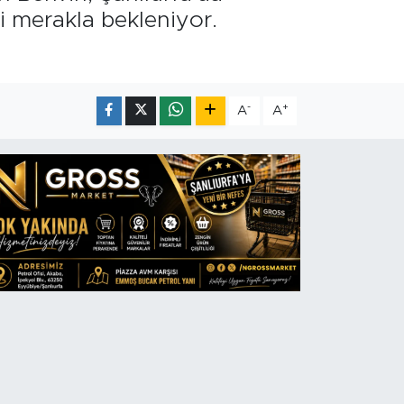
ği merakla bekleniyor.
-
+
A
A