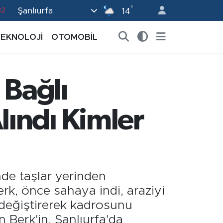
82
°
Şanlıurfa
14
02
TEKNOLOJİ
OTOMOBİL
19
18
19
 Bağlı
0
ındı Kimler
nde taşlar yerinden
rk, önce sahaya indi, araziyi
r değiştirerek kadrosunu
Berk'in, Şanlıurfa'da