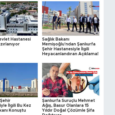
evlet Hastanesi
Sağlık Bakanı
azırlanıyor
Memişoğlu'ndan Şanlıurfa
Şehir Hastanesiyle İlgili
Heyacanlandıran Açıklama!
 Şehir
Şanlıurfa Suruçlu Mehmet
le İlgili Bu Kez
Ağış, Basur Olanlara 15
kanı Konuştu
Yıldır Doğal Çözümle Şifa