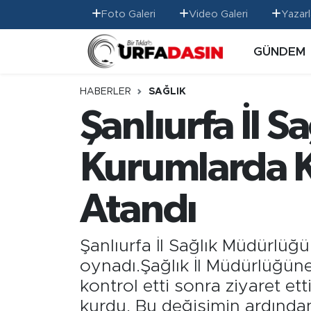
Foto Galeri
Video Galeri
Yazarl
GÜNDEM
GÜNDEM
Künye
Nöbetçi Eczaneler
EKONOMİ
Gizlilik ve Güvenlik Politikası
Hava Durumu
HABERLER
SAĞLIK
Şanlıurfa İl 
SİYASET
İletişim
Namaz Vakitleri
Kurumlarda K
SPOR
Trafik Durumu
MAGAZİN
Süper Lig Puan Durumu ve Fikstür
Atandı
SAĞLIK
Tüm Manşetler
Şanlıurfa İl Sağlık Müdürlüğü
oynadı.Şağlık İl Müdürlüğüne
TEKNOLOJİ
Son Dakika Haberleri
kontrol etti sonra ziyaret et
OTOMOBİL
Haber Arşivi
kurdu. Bu değişimin ardından