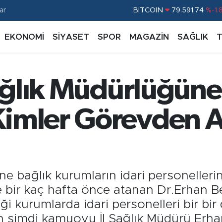
BITCOIN
79.591,74
%-1.
ar
DOLAR
45,43620
%0.
EKONOMİ
SİYASET
SPOR
MAGAZİN
SAĞLIK
EURO
53,38690
%0.
STERLİN
61,60380
%0.
G.ALTIN
6862,09000
%0.
Sağlık Müdürlüğüne
BİST100
14.598,00
%
imler Görevden Al
ne bağlık kurumların idari personelleri
 bir kaç hafta önce atanan Dr.Erhan Be
tiği kurumlarda idari personelleri bir bi
 şimdi kamuoyu İl Sağlık Müdürü Erhan 