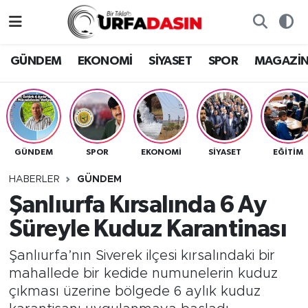
GÜNDEM
Künye
Nöbetçi Eczaneler
GÜNDEM
EKONOMİ
SİYASET
SPOR
MAGAZİ
EKONOMİ
Gizlilik ve Güvenlik Politikası
Hava Durumu
SİYASET
İletişim
Namaz Vakitleri
GÜNDEM
SPOR
EKONOMİ
SİYASET
EĞITIM
SPOR
Trafik Durumu
HABERLER
GÜNDEM
MAGAZİN
Süper Lig Puan Durumu ve Fikstür
Şanlıurfa Kırsalında 6 Ay
Süreyle Kuduz Karantinası
SAĞLIK
Tüm Manşetler
Şanlıurfa’nın Siverek ilçesi kırsalındaki bir
TEKNOLOJİ
Son Dakika Haberleri
mahallede bir kedide numunelerin kuduz
çıkması üzerine bölgede 6 aylık kuduz
OTOMOBİL
Haber Arşivi