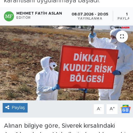
karantisanı uygulanmaya başladı.
MEHMET FATIH ASLAN
08.07.2026 - 20:05
1
EDITÖR
YAYINLANMA
PAYLAŞ
Paylaş
-
+
A
A
Alınan bilgiye göre, Siverek kırsalındaki