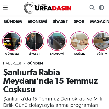
GÜNDEM
Künye
Nöbetçi Eczaneler
GÜNDEM
EKONOMİ
SİYASET
SPOR
MAGAZİ
EKONOMİ
Gizlilik ve Güvenlik Politikası
Hava Durumu
SİYASET
İletişim
Namaz Vakitleri
GÜNDEM
SİYASET
EKONOMİ
SAĞLIK
EĞITIM
SPOR
Trafik Durumu
HABERLER
GÜNDEM
MAGAZİN
Süper Lig Puan Durumu ve Fikstür
Şanlıurfa Rabia
Meydanı'nda 15 Temmuz
SAĞLIK
Tüm Manşetler
Coşkusu
TEKNOLOJİ
Son Dakika Haberleri
Şanlıurfa'da 15 Temmuz Demokrasi ve Milli
Birlik Günü dolayısıyla anma programları
OTOMOBİL
Haber Arşivi