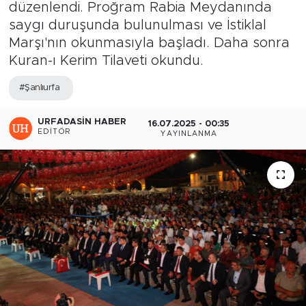
düzenlendi. Proğram Rabia Meydanında
saygı duruşunda bulunulması ve İstiklal
Marşı'nın okunmasıyla başladı. Daha sonra
Kuran-ı Kerim Tilaveti okundu.
#Şanlıurfa
URFADASIN HABER
16.07.2025 - 00:35
EDITÖR
YAYINLANMA