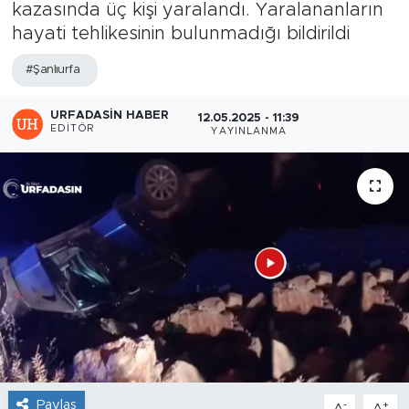
kazasında üç kişi yaralandı. Yaralananların
hayati tehlikesinin bulunmadığı bildirildi
#Şanlıurfa
URFADASIN HABER
12.05.2025 - 11:39
EDITÖR
YAYINLANMA
Paylaş
-
+
A
A