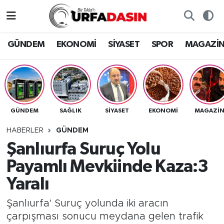
GÜNDEM
Künye
Nöbetçi Eczaneler
GÜNDEM
EKONOMİ
SİYASET
SPOR
MAGAZİ
EKONOMİ
Gizlilik ve Güvenlik Politikası
Hava Durumu
SİYASET
İletişim
Namaz Vakitleri
GÜNDEM
SAĞLIK
SİYASET
EKONOMİ
MAGAZİ
SPOR
Trafik Durumu
HABERLER
GÜNDEM
MAGAZİN
Süper Lig Puan Durumu ve Fikstür
Şanlıurfa Suruç Yolu
Payamlı Mevkiinde Kaza:3
SAĞLIK
Tüm Manşetler
Yaralı
TEKNOLOJİ
Son Dakika Haberleri
Şanlıurfa' Suruç yolunda iki aracın
çarpışması sonucu meydana gelen trafik
OTOMOBİL
Haber Arşivi