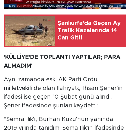
Şanlıurfa'da Geçen Ay
Trafik Kazalarında 14
Can Gitti
'KÜLLİYE'DE TOPLANTI YAPTILAR; PARA
ALMADIM'
Aynı zamanda eski AK Parti Ordu
milletvekili de olan İlahiyatçı İhsan Şener'in
ifadesi ise geçen 10 Şubat günü alındı.
Şener ifadesinde şunları kaydetti:
“Semra Ilık'ı, Burhan Kuzu'nun yanında
2019 yılında tanıdım. Sema Ilık'ın ifadesinde