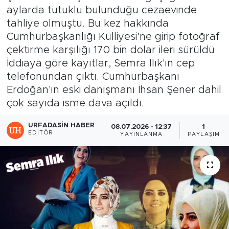
aylarda tutuklu bulunduğu cezaevinde
tahliye olmuştu. Bu kez hakkında
Cumhurbaşkanlığı Külliyesi’ne girip fotoğraf
çektirme karşılığı 170 bin dolar ileri sürüldü
İddiaya göre kayıtlar, Semra Ilık'ın cep
telefonundan çıktı. Cumhurbaşkanı
Erdoğan'ın eski danışmanı İhsan Şener dahil
çok sayıda isme dava açıldı.
URFADASIN HABER
08.07.2026 - 12:37
1
EDITÖR
YAYINLANMA
PAYLAŞIM