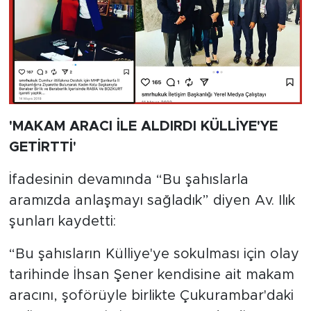
'MAKAM ARACI İLE ALDIRDI KÜLLİYE'YE
GETİRTTİ'
İfadesinin devamında “Bu şahıslarla
aramızda anlaşmayı sağladık” diyen Av. Ilık
şunları kaydetti:
“Bu şahısların Külliye'ye sokulması için olay
tarihinde İhsan Şener kendisine ait makam
aracını, şoförüyle birlikte Çukurambar'daki