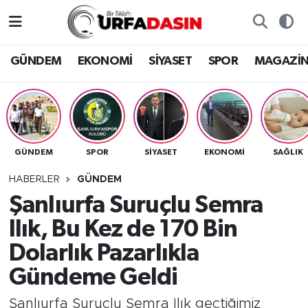
GÜNDEM
Künye
Nöbetçi Eczaneler
GÜNDEM
EKONOMİ
SİYASET
SPOR
MAGAZİ
EKONOMİ
Gizlilik ve Güvenlik Politikası
Hava Durumu
SİYASET
İletişim
Namaz Vakitleri
GÜNDEM
SPOR
SİYASET
EKONOMİ
SAĞLIK
SPOR
Trafik Durumu
HABERLER
GÜNDEM
MAGAZİN
Süper Lig Puan Durumu ve Fikstür
Şanlıurfa Suruçlu Semra
Ilık, Bu Kez de 170 Bin
SAĞLIK
Tüm Manşetler
Dolarlık Pazarlıkla
TEKNOLOJİ
Son Dakika Haberleri
Gündeme Geldi
OTOMOBİL
Haber Arşivi
Şanlıurfa Suruçlu Semra Ilık geçtiğimiz