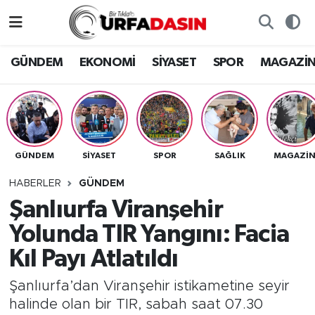
GÜNDEM
Künye
Nöbetçi Eczaneler
GÜNDEM
EKONOMİ
SİYASET
SPOR
MAGAZİ
EKONOMİ
Gizlilik ve Güvenlik Politikası
Hava Durumu
SİYASET
İletişim
Namaz Vakitleri
GÜNDEM
SİYASET
SPOR
SAĞLIK
MAGAZİ
SPOR
Trafik Durumu
HABERLER
GÜNDEM
MAGAZİN
Süper Lig Puan Durumu ve Fikstür
Şanlıurfa Viranşehir
Yolunda TIR Yangını: Facia
SAĞLIK
Tüm Manşetler
Kıl Payı Atlatıldı
TEKNOLOJİ
Son Dakika Haberleri
Şanlıurfa’dan Viranşehir istikametine seyir
halinde olan bir TIR, sabah saat 07.30
OTOMOBİL
Haber Arşivi