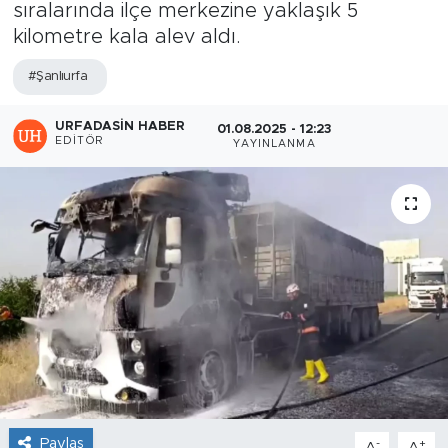
sıralarında ilçe merkezine yaklaşık 5
kilometre kala alev aldı.
#Şanlıurfa
URFADASIN HABER
01.08.2025 - 12:23
EDITÖR
YAYINLANMA
Paylaş
-
+
A
A