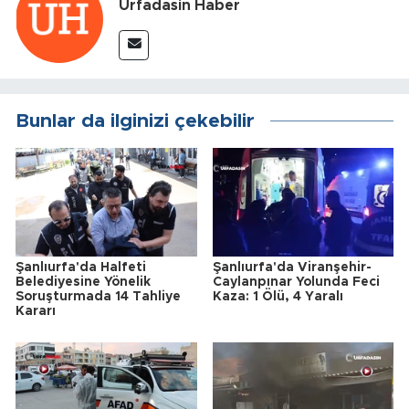
Urfadasin Haber
Bunlar da ilginizi çekebilir
Şanlıurfa'da Halfeti
Şanlıurfa'da Viranşehir-
Belediyesine Yönelik
Caylanpınar Yolunda Feci
Soruşturmada 14 Tahliye
Kaza: 1 Ölü, 4 Yaralı
Kararı