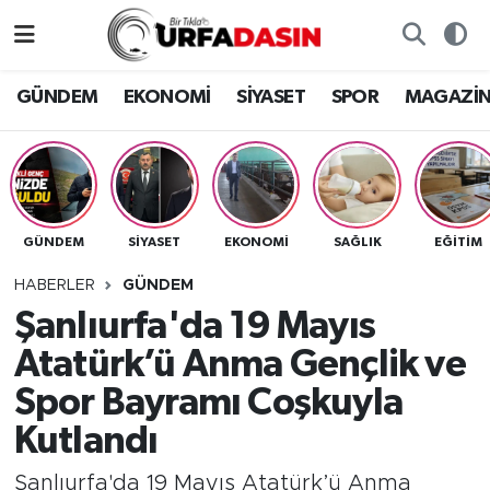
GÜNDEM
Künye
Nöbetçi Eczaneler
GÜNDEM
EKONOMİ
SİYASET
SPOR
MAGAZİ
EKONOMİ
Gizlilik ve Güvenlik Politikası
Hava Durumu
SİYASET
İletişim
Namaz Vakitleri
GÜNDEM
SİYASET
EKONOMİ
SAĞLIK
EĞITIM
SPOR
Trafik Durumu
HABERLER
GÜNDEM
MAGAZİN
Süper Lig Puan Durumu ve Fikstür
Şanlıurfa'da 19 Mayıs
Atatürk’ü Anma Gençlik ve
SAĞLIK
Tüm Manşetler
Spor Bayramı Coşkuyla
TEKNOLOJİ
Son Dakika Haberleri
Kutlandı
OTOMOBİL
Haber Arşivi
Şanlıurfa'da 19 Mayıs Atatürk’ü Anma