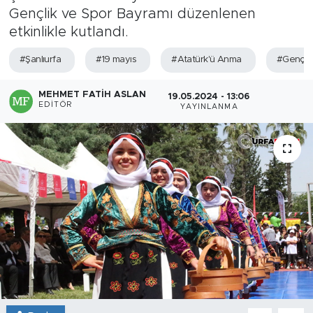
Gençlik ve Spor Bayramı düzenlenen
etkinlikle kutlandı.
#Şanlıurfa
#19 mayıs
#Atatürk'ü Anma
#Gençlik
MEHMET FATIH ASLAN
19.05.2024 - 13:06
EDITÖR
YAYINLANMA